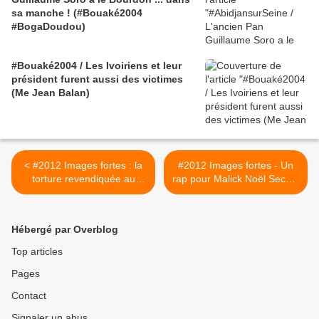
sa manche ! (#Bouaké2004
#BogaDoudou)
#Bouaké2004 / Les Ivoiriens et leur
président furent aussi des victimes
(Me Jean Balan)
< #2012 Images fortes : la
#2012 Images fortes - Un
torture revendiquée au
rap pour Malick Noël Seck à
sommet de l'État ivoirien
sa sortie de prison - mise
par Hamed Bakayoko
en ligne 11/01/2012 >
(remember Costa Gavras)
Hébergé par Overblog
Top articles
Pages
Contact
Signaler un abus