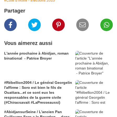
#Côte d'Ivoire - Élections 2010
Partager
Vous aimerez aussi
L'année prochaine à Abidjan, roman
binational - Patrice Broyer
#Rébellion2004 / Le général Georgelin
l'affirme : Soro est bien le fils de
Ouattara...et ce sont eux les
responsables de la guerre civile
(#Chiracsavait #LaPresseaussi)
#AbidjansurSeine / L'ancien Pan
Guillaume Soro a le Bourdon ... dans