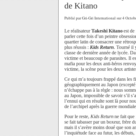
de Kitano
Publié par Gri-Gri International sur 4 Oct
Le réalisateur
Takeshi Kitano
est de
parler cette fois d’un peintre obses
quartier latin de consacrer une rétros
plus réussis :
Kids Return
. Tourné il
classe de dernière année de lycée. Dan
victime et beaucoup de parasites. Il es
mafia pour les deux anti-héros renvoy
victime, la scène pour les deux artistes
Ce qui m’a toujours frappé dans les fil
géographiquement au Japon (excepté 
n’échappe pas à la règle : nous somm
au Japon, impossible de savoir s’il s’a
l’ennui qui en résulte sont là pour 
de l’archipel après la guerre mondiale
Pour le reste,
Kids Return
ne fait que
se fait tabasser par un boxeur, frère 
mais il s’avère moins doué que son ami.
l’inquiétude face au futur, les débuts, 