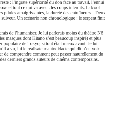
reste : l’ingrate supériorité du don face au travail, l’ennui
oxe et tout ce qui va avec : les coups interdits, l’alcool
es pilules amaigrissantes, la dureté des entraîneurs... Deux
 suiveur. Un scénario non chronologique : le serpent finit
ierais de l’humaniser. Je lui parlerais moins du théâtre Nô
des masques dont Kitano s’est beaucoup inspiré) et plus
 populaire de Tokyo, si tout était mieux avant. Je lui
’il a vu, lui le réalisateur autodidacte qui dit n’en voir
yer de comprendre comment peut passer naturellement du
 des derniers grands auteurs de cinéma contemporains.