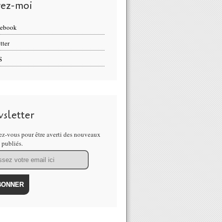
vez-moi
cebook
tter
S
sletter
z-vous pour être averti des nouveaux
s publiés.