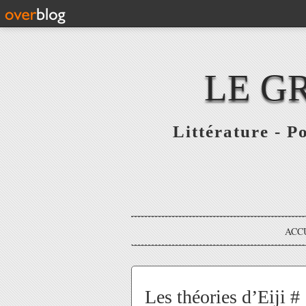
LE G
Littérature - P
ACC
Les théories d’Eiji # 