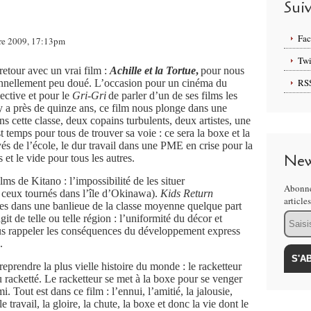
Sui
Fa
obre 2009, 17:13pm
Twi
 retour avec un vrai film :
Achille et la Tortue
,
pour nous
RS
sionnellement peu doué. L’occasion pour un cinéma du
pective et pour le
Gri-Gri
de parler d’un de ses films les
 y a près de quinze ans, ce film nous plonge dans une
s cette classe, deux copains turbulents, deux artistes, une
t temps pour tous de trouver sa voie : ce sera la boxe et la
és de l’école, le dur travail dans une PME en crise pour la
New
 et le vide pour tous les autres.
ms de Kitano : l’impossibilité de les situer
Abonne
ceux tournés dans l’île d’Okinawa).
Kids Return
article
es dans une banlieue de la classe moyenne quelque part
Email
git de telle ou telle région : l’uniformité du décor et
nous rappeler les conséquences du développement express
.
 reprendre la plus vielle histoire du monde : le racketteur
du racketté. Le racketteur se met à la boxe pour se venger
 Tout est dans ce film : l’ennui, l’amitié, la jalousie,
le travail, la gloire, la chute, la boxe et donc la vie dont le