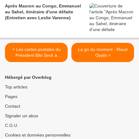
Après Macron au Congo, Emmanuel
au Sahel, itinéraire d'une défaite
(Entretien avec Leslie Varenne)
< Les cartes postales du
La go du moment : Maud
Président Bibi Seck à
Oyabi >
l'Ambassadrice
Hébergé par Overblog
Top articles
Pages
Contact
Signaler un abus
C.G.U.
Cookies et données personnelles