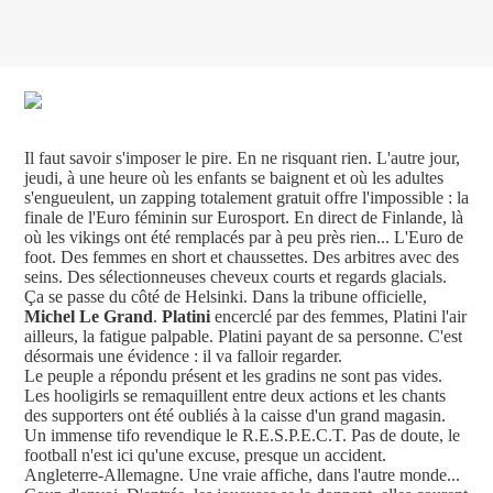
Il faut savoir s'imposer le pire. En ne risquant rien. L'autre jour,
jeudi, à une heure où les enfants se baignent et où les adultes
s'engueulent, un zapping totalement gratuit offre l'impossible : la
finale de l'Euro féminin sur Eurosport. En direct de Finlande, là
où les vikings ont été remplacés par à peu près rien... L'Euro de
foot. Des femmes en short et chaussettes. Des arbitres avec des
seins. Des sélectionneuses cheveux courts et regards glacials.
Ça se passe du côté de Helsinki. Dans la tribune officielle,
Michel Le Grand
.
Platini
encerclé par des femmes, Platini l'air
ailleurs, la fatigue palpable. Platini payant de sa personne. C'est
désormais une évidence : il va falloir regarder.
Le peuple a répondu présent et les gradins ne sont pas vides.
Les hooligirls se remaquillent entre deux actions et les chants
des supporters ont été oubliés à la caisse d'un grand magasin.
Un immense tifo revendique le R.E.S.P.E.C.T. Pas de doute, le
football n'est ici qu'une excuse, presque un accident.
Angleterre-Allemagne. Une vraie affiche, dans l'autre monde...