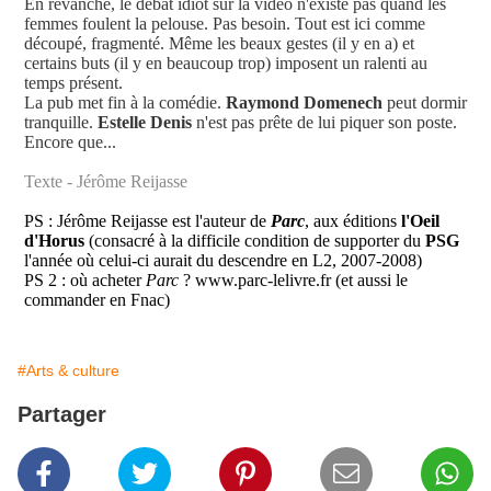
En revanche, le débat idiot sur la vidéo n'existe pas quand les
femmes foulent la pelouse. Pas besoin. Tout est ici comme
découpé, fragmenté. Même les beaux gestes (il y en a) et
certains buts (il y en beaucoup trop) imposent un ralenti au
temps présent.
La pub met fin à la comédie.
Raymond Domenech
peut dormir
tranquille.
Estelle Denis
n'est pas prête de lui piquer son poste.
Encore que...
Texte - Jérôme Reijasse
PS : Jérôme Reijasse est l'auteur de
Parc
, aux éditions
l'Oeil
d'Horus
(consacré à la difficile condition de supporter du
PSG
l'année où celui-ci aurait du descendre en L2, 2007-2008)
PS 2 : où acheter
Parc
? www.parc-lelivre.fr (et aussi le
commander en Fnac)
#Arts & culture
Partager