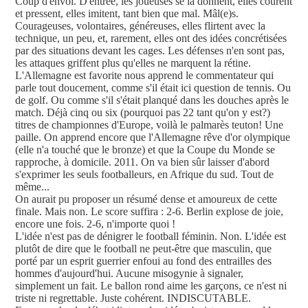
Coup d'envoi. D'entrée, les joueuses se la donnent, elles courent
et pressent, elles imitent, tant bien que mal. Mâl(e)s.
Courageuses, volontaires, généreuses, elles flirtent avec la
technique, un peu, et, rarement, elles ont des idées concrétisées
par des situations devant les cages. Les défenses n'en sont pas,
les attaques griffent plus qu'elles ne marquent la rétine.
L'Allemagne est favorite nous apprend le commentateur qui
parle tout doucement, comme s'il était ici question de tennis. Ou
de golf. Ou comme s'il s'était planqué dans les douches après le
match. Déjà cinq ou six (pourquoi pas 22 tant qu'on y est?)
titres de championnes d'Europe, voilà le palmarès teuton! Une
paille. On apprend encore que l'Allemagne rêve d'or olympique
(elle n'a touché que le bronze) et que la Coupe du Monde se
rapproche, à domicile. 2011. On va bien sûr laisser d'abord
s'exprimer les seuls footballeurs, en Afrique du sud. Tout de
même...
On aurait pu proposer un résumé dense et amoureux de cette
finale. Mais non. Le score suffira : 2-6. Berlin explose de joie,
encore une fois. 2-6, n'importe quoi !
L'idée n'est pas de dénigrer le football féminin. Non. L'idée est
plutôt de dire que le football ne peut-être que masculin, que
porté par un esprit guerrier enfoui au fond des entrailles des
hommes d'aujourd'hui. Aucune misogynie à signaler,
simplement un fait. Le ballon rond aime les garçons, ce n'est ni
triste ni regrettable. Juste cohérent. INDISCUTABLE.