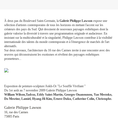
À deux pas du Boulevard Saint-Germain, la
Galerie Philippe Lawson
expose une
sélection d'artistes contemporains de tous les horizons en mettant l'accent sur les
créateurs des pays du Sud.
Qui
dessinent de nouveaux paysages esthétiques dont la
galerie valorise la diversité à travers une programmation originale et audacieuse. En
insistant sur la multiculturalité et la singularité, Philippe Lawson contribue à la visibilité
internationale des talents du monde contemporain et à l'émergence de marchés de l'art
alternatifs.
Sur deux niveaux, l'architecture du 16 rue des Carmes invite à une rencontre avec des
œuvres qui déconstruisent les exotismes et révèlent des paysages esthétiques
prometteurs...
Exposition de peinture-sculpture Ankh-Or "Le Souffle Vivifiant "
Du 1er août au 7 novembre 2009 Galerie Philippe Lawson
William Wilson,Tadcoz, Eddy Saint-Martin, Georges Ouanounou, Yao Mestoko,
Do Mesrine, Lamiel, Hyang-Hi Kim, Ernest Duku, Catherine Colin, Christophe.
Galerie Philippe Lawson
16, rue des Carmes
75005 Paris