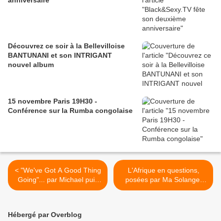
anniversaire
Découvrez ce soir à la Bellevilloise
BANTUNANI et son INTRIGANT
nouvel album
15 novembre Paris 19H30 -
Conférence sur la Rumba congolaise
< "We've Got A Good Thing
L'Afrique en questions,
Going"... par Michael puis
posées par Ma Solange,
par Sugar Minott
l'ambassadrice du Gri-Gri >
Hébergé par Overblog