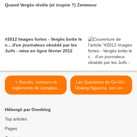
Quand Vergès révèle (et inspire ?) Zemmour
#2012 Images fortes - Vergès botte le
c... d'un journaleux obsédé par les
Juifs - mise en ligne février 2012
< Succès, rumeurs et
Les Questions du Gri-Gri :
règlements de comptes...
Obiang Nguema, son oncle
Fleetwood Mac
Macias et Alain-Ali Bongo >
Hébergé par Overblog
Top articles
Pages