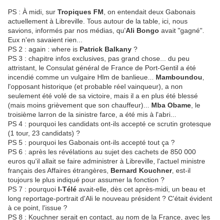
PS : À midi, sur
Tropiques FM
, on entendait deux Gabonais
actuellement à Libreville. Tous autour de la table, ici, nous
savions, informés par nos médias, qu'
Ali Bongo
avait "gagné".
Eux n'en savaient rien...
PS 2 : again : where is
Patrick Balkany
?
PS 3 : chapitre infos exclusives, pas grand chose... du peu
attristant, le Consulat général de France de Port-Gentil a été
incendié comme un vulgaire Hlm de banlieue...
Mamboundou
,
l'opposant historique (et probable réel vainqueur), a non
seulement été volé de sa victoire, mais il a en plus été blessé
(mais moins grièvement que son chauffeur)...
Mba Obame
, le
troisième larron de la sinistre farce, a été mis à l'abri...
PS 4 : pourquoi les candidats ont-ils accepté ce scrutin grotesque
(1 tour, 23 candidats) ?
PS 5 : pourquoi les Gabonais ont-ils accepté tout ça ?
PS 6 : après les révélations au sujet des cachets de 850 000
euros qu'il allait se faire administrer à Libreville, l'actuel ministre
français des Affaires étrangères,
Bernard Kouchner
, est-il
toujours le plus indiqué pour assumer la fonction ?
PS 7 : pourquoi
I-Télé
avait-elle, dès cet après-midi, un beau et
long reportage-portrait d'Ali le nouveau président ? C'était évident
à ce point, l'issue ?
PS 8 : Kouchner serait en contact, au nom de la France, avec les