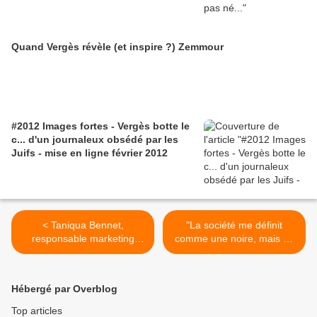
Quand Vergès révèle (et inspire ?) Zemmour
#2012 Images fortes - Vergès botte le
c... d'un journaleux obsédé par les
Juifs - mise en ligne février 2012
< Taniqua Bennet,
"La société me définit
responsable marketing
comme une noire, mais ce
Sleek MakUp, interviewée
n'est pas comme cela que
par un homme
je me vois" >
Hébergé par Overblog
Top articles