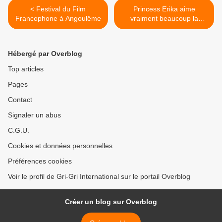
< Festival du Film
Princess Erika aime
Francophone à Angoulême
vraiment beaucoup la
"Colonie du Nouveau
monde" de Maryse Condé >
Hébergé par Overblog
Top articles
Pages
Contact
Signaler un abus
C.G.U.
Cookies et données personnelles
Préférences cookies
Voir le profil de Gri-Gri International sur le portail Overblog
Créer un blog sur Overblog