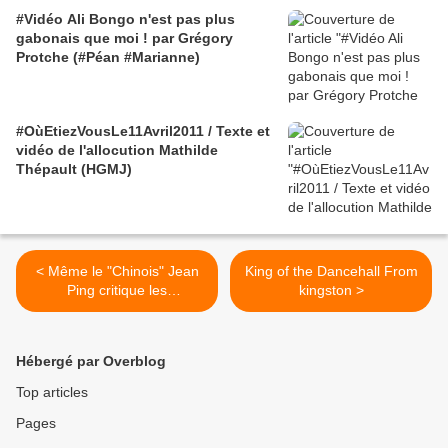
#Vidéo Ali Bongo n'est pas plus
gabonais que moi ! par Grégory
Protche (#Péan #Marianne)
#OùEtiezVousLe11Avril2011 / Texte et
vidéo de l'allocution Mathilde
Thépault (HGMJ)
< Même le "Chinois" Jean
King of the Dancehall From
Ping critique les
kingston >
privatisations...
Hébergé par Overblog
Top articles
Pages