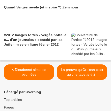
Quand Vergès révèle (et inspire ?) Zemmour
#2012 Images fortes - Vergès botte le
c... d'un journaleux obsédé par les
Juifs - mise en ligne février 2012
< Dieudonné aime les
La preuve qu'Orelsan c'est
pygmées
qu'une tapette # 2 :
"Brigitte, femme de flic" de
Ministère AMER >
Hébergé par Overblog
Top articles
Pages