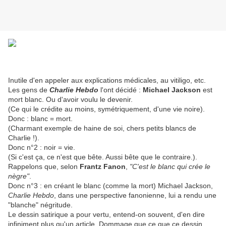
Inutile d'en appeler aux explications médicales, au vitiligo, etc.
Les gens de
Charlie Hebdo
l'ont décidé :
Michael Jackson
est
mort blanc. Ou d'avoir voulu le devenir.
(Ce qui le crédite au moins, symétriquement, d'une vie noire).
Donc : blanc = mort.
(Charmant exemple de haine de soi, chers petits blancs de
Charlie !).
Donc n°2 : noir = vie.
(Si c'est ça, ce n'est que bête. Aussi bête que le contraire.).
Rappelons que, selon
Frantz Fanon
,
"C'est le blanc qui crée le
nègre"
.
Donc n°3 : en créant le blanc (comme la mort) Michael Jackson,
Charlie Hebdo
, dans une perspective fanonienne, lui a rendu une
"blanche" négritude.
Le dessin satirique a pour vertu, entend-on souvent, d'en dire
infiniment plus qu'un article. Dommage que ce que ce dessin