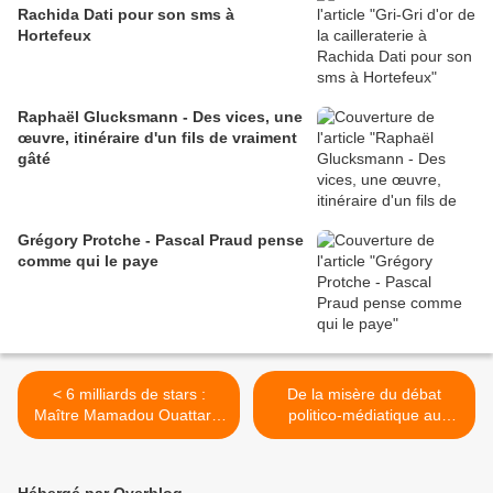
Rachida Dati pour son sms à
Hortefeux
Raphaël Glucksmann - Des vices, une
œuvre, itinéraire d'un fils de vraiment
gâté
Grégory Protche - Pascal Praud pense
comme qui le paye
< 6 milliards de stars :
De la misère du débat
Maître Mamadou Ouattara,
politico-médiatique au
notaire à Abidjan
Congo >