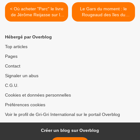
< Où acheter "Parc" le livre
Le Gars du moment : le
de Jérôme Reijasse sur la
Rougeaud des îles du
condition de supporter du
Carnaval antillais 2009 >
PSG...
Hébergé par Overblog
Top articles
Pages
Contact
Signaler un abus
C.G.U.
Cookies et données personnelles
Préférences cookies
Voir le profil de Gri-Gri International sur le portail Overblog
Créer un blog sur Overblog