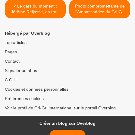
< Le gars du moment :
Photo compromettante de
Jérôme Reijasse, en train
l'Ambassadrice du Gri-Gri
de signer le livre du
avec une star de téléréalité
moment... le sien !
! >
Hébergé par Overblog
Top articles
Pages
Contact
Signaler un abus
C.G.U.
Cookies et données personnelles
Préférences cookies
Voir le profil de Gri-Gri International sur le portail Overblog
Créer un blog sur Overblog