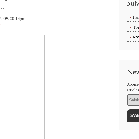
Sui
..
Fa
n 2009, 20:13pm
e
Twi
RS
New
Abonne
article
Email