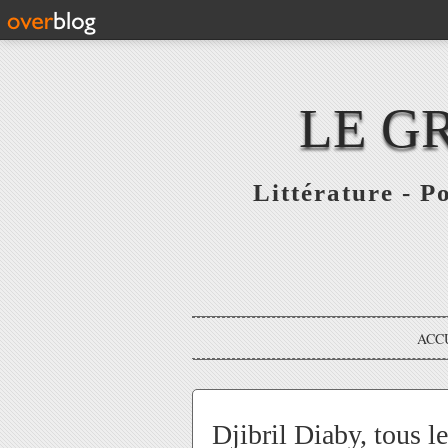
LE G
Littérature - P
ACC
Djibril Diaby, tous l