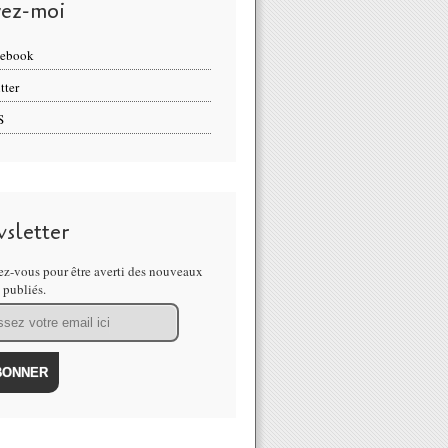
vez-moi
cebook
tter
S
sletter
z-vous pour être averti des nouveaux
s publiés.