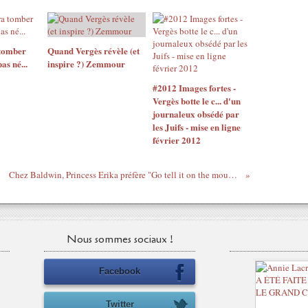
 tomber
Quand Vergès révèle (et
as né...
inspire ?) Zemmour
#2012 Images fortes -
Vergès botte le c... d'un
journaleux obsédé par
les Juifs - mise en ligne
février 2012
Chez Baldwin, Princess Erika préfère "Go tell it on the mountain" à "La Conversion"
Nous sommes sociaux !
Facebook
Twitter