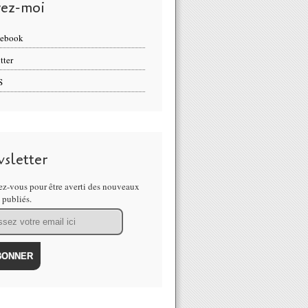
vez-moi
cebook
tter
S
sletter
z-vous pour être averti des nouveaux
s publiés.