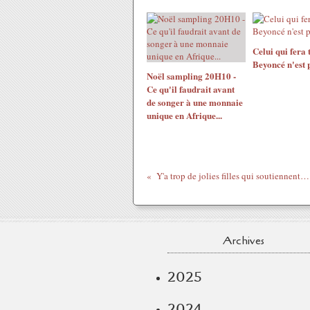
Celui qui fera
Beyoncé n'est p
Noël sampling 20H10 -
Ce qu'il faudrait avant
de songer à une monnaie
unique en Afrique...
Y'a trop de jolies filles qui soutiennent les sans papiers !
Archives
2025
2024