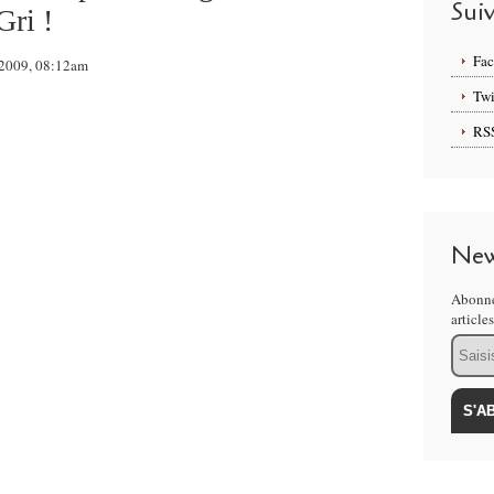
Sui
Gri !
Fa
n 2009, 08:12am
Twi
RS
New
Abonne
article
Email