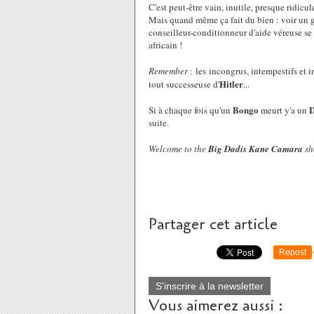
C'est peut-être vain, inutile, presque ridicule
Mais quand même ça fait du bien : voir un 
conseilleur-conditionneur d'aide véreuse se fa
africain !
Remember
: les incongrus, intempestifs et 
Hitler
tout successeuse d'
...
Bongo
D
Si à chaque fois qu'un
meurt y'a un
suite.
Welcome to the
Big Dadis Kane Camara
sh
Partager cet article
Repost
S'inscrire à la newsletter
Vous aimerez aussi :