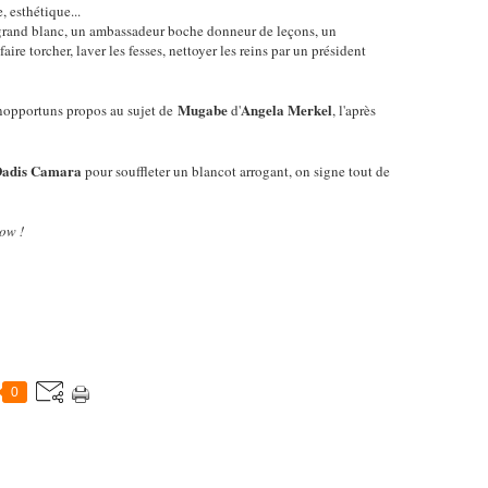
, esthétique...
grand blanc, un ambassadeur boche donneur de leçons, un
ire torcher, laver les fesses, nettoyer les reins par un président
Mugabe
Angela Merkel
inopportuns propos au sujet de
d'
, l'après
adis Camara
pour souffleter un blancot arrogant, on signe tout de
ow !
0