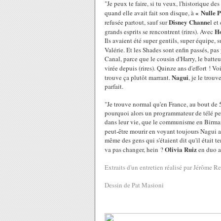
"Je peux te faire, si tu veux, l'historique de
« Nulle P
quand elle avait fait son disque, à
Disney Channe
refusée partout, sauf sur
l et
Ho
grands esprits se rencontrent (rires). Avec
Ils avaient été super gentils, super équipe,
Valérie. Et les Shades sont enfin passés, pa
Canal, parce que le cousin d'Harry, le batteu
virée depuis (rires). Quinze ans d'effort ! Vo
Nagui
trouve ça plutôt marrant.
, je le trou
parfait.
"Je trouve normal qu'en France, au bout de 
pourquoi alors un programmateur de télé peu
dans leur vie, que le communisme en Birmani
peut-être mourir en voyant toujours Nagui 
même des gens qui s'étaient dit qu'il était t
Olivia Ruiz
va pas changer, hein ?
en duo av
Extraits d'un entretien réalisé par Jérôme R
Dessin de Pat Masioni