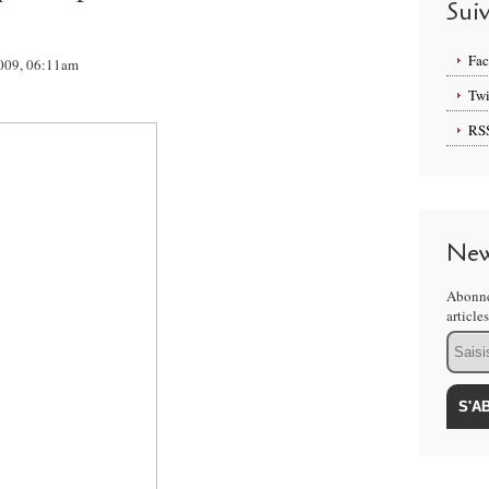
Sui
Fa
 2009, 06:11am
Twi
RS
New
Abonne
article
Email