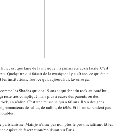
'hui, c'est que faire de la musique n'a jamais été aussi facile. C'est
s. Quelqu'un qui faisait de la musique il y a 40 ans, ce qui était
it les institutions. Tout ce qui, aujourd'hui, favorise ça.
Shades
ns comme les
qui ont 19 ans et qui font du rock aujourd'hui,
ça reste très compliqué mais plus à cause des parents ou des
 rock, en réalité. C'est une musique qui a 60 ans. Il y a des gens
ogrammateurs de salles, de radios, de télés. Et ils ne se rendent pas
notables.
 parisianisme. Mais je n'aime pas non plus le provincialisme. Et les
une espèce de fascination/répulsion sur Paris.