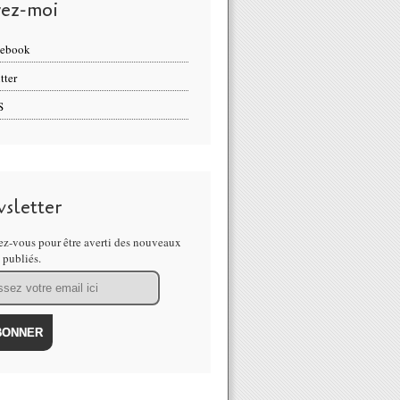
vez-moi
cebook
tter
S
sletter
z-vous pour être averti des nouveaux
s publiés.