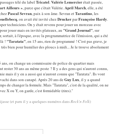
Tricatel
Valérie Lemercier
s passages télé du label
.
était passée,
art Ailleurs »
April March
, parce que c'était Valérie.
, elle, a été
Pascal Sevran
Tarantino
 chez
, paix à son âme. Sevran et
, les
uellebecq
Drucker
Françoise Hardy
, on avait été invité chez
par
.
 super techniciens. On y était revenu pour jouer un morceau avec
"Grand Journal"
s pour jouer mais en invités plateaux, au
, sur
r, sortait, à l'époque, avec la programmatrice de l'émission, qui a été
"Taratata"
ilà !
, en 15 ans, rien de programmé ! C'est pas grave, je
ve très bien pour humilier des ploucs à midi... Je le trouve absolument
5 ans, on change un commissaire de police de quartier mais
t rester 30 ans au même poste ? Il y a des gens qui n'auront connu,
e mais il y en a aussi qui n'auront connu que "Taratata". Ils vont
Guy Lux
avachi dans son canapé. Après 20 ans de
, il y a quand
emps de changer la formule. Mais "Taratata", c'est de la qualité, on ne
ec X ou Y, on garde, c'est formidable (rires)."
eijasse (et paru il y a quelques numéros dans
Rock'n Folk
)