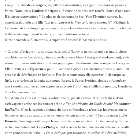
Congo…
« Blonde de neige »
,
appellation incontrôlée
, vestige d’une jeunesse passée à
Pointe Noire, ou
« Couleur d’origine »
, à cause de sa peau très foncée, dotée d’une face
B
à vitesse automatique
? La plupart de ses potes de bar, Yves l’Ivoirien surtout, lui
conseillerait plutôt une fille "
qui ferait payer à la France
la dette coloniale"
. Vladimir le
Camerounais aux longs cigares remarque que faire des exercices pour entretenir la bonne
taille de son engin serait salutaire, s’il veut satisfaire sa belle.
Je me demande si Alain croit à la supériorité des nés là-bas sur les nés ici…
« Couleur d’origine », sa compagne, est née à Nancy et ne comprend pas grand-chose
aux histoires de Congolais, déteste aller dans leurs fêtes (à son grand soulagement), mais
adore qu’il lui raconte des
« histoires pays »
pour l’endormir. Une vraie petite Française.
Elle l’invite à
« l’Équateur »
pour lui annoncer qu’elle est enceinte et hurle quand il lui
propose de déménager en banlieue. Fier de sa toute nouvelle paternité, il débarque au
Jip’s, pour présenter la petite aux potes. Roger, le Fanco-Ivoirien, doute :
« Attends un
peu Fessologue, c’est ça ton enfant en question ? »
Un autre raille son prénom, Henriette,
il ne l’emmènera plus.
Son Arabe du coin est un vrai révolutionnaire, panafricaniste. Il réfute la thèse d’un
esclavagisme arabe sur les noirs et prône
« l’unité africaine du Guide éclairé
Mouammar
Kadhafi
»
. C’est la caution politique du livre et Fessologue n’ose pas lui avouer que sa
femme est partie au pays… avec ce joueur de tam-tam en plus !!! Contrairement à
Elie
Domota
, Fessologue estime que le temps du tam-tam est révolu. C’était avant qu’on ne
sache faire autrement.
Louis-Philippe
, réel écrivain haïtien, mentor du délaissé, surveille
notre romancier en herbe :
« On n’écrit pas par revanche, ta colère doit être maîtrisée,