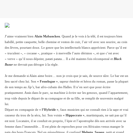
J’aime vraiment bien
Alain Mabanckou
. Quand je le vois à la télé, il est toujours bien
habillé, petite casquette, belle chemise et veston de cuir, l’air vif avec son sourire, au coin
des lèvres, pourtant doux. Le genre que les intellectuels blancs apprécient. Parce qu’il est
« truculent », « cocasse », pratique « à merveille l’auto dérision », et que c’est avec
« verve » qu’il nous dépeint, patati patata… Il a été maintes fois récompensé et
Black
Bazar
ne devrait pas déroger à la règle.
Je me demande si Alain aime boire… non je crois que je sais, de source sûre. Le bar est un
lieu sacré chez lui. Son
« Fessologue »
, sapeur émérite et héros du roman, passe la plupart
de son temps au
Jip’s
, bar afro-cubain des Halles. Il n’en sort que pour écrire
pratiquement. Assis dans le parc, sa machine à écrire sur les genoux, quand l’appartement,
trop vide depuis le départ de sa compagne et de sa fille, se remplit de souvenirs malgré
lui.
Départ en compagnie de
« l’Hybride »
, faux musicien qui ne connaît rien à la sape et vrai
causeur du trou de la sécu, lui. Son voisin
« Hippocrate »
, martiniquais, ne sait pas qu’il
est noir. Locataire, il se conduit en proprio, l’épie et l’apostrophe dès son arrivée avec sa
femme dans l’immeuble… Il est plein de reproches pour ces Africains venus manger le
pain des bons Français. Nul en géopolitique, il confond
Mobutu
,
Sassou
, petit et grand