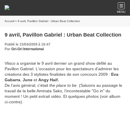
MENU
Accueil
» 9 avril, Pavillon Gabriel : Urban Beat Collection
9 avril, Pavillon Gabriel : Urban Beat Collection
Publié le 15/04/2009 à 16:47
Par
Gri-Gri International
Vlisco a organisé le 9 avril dernier un grand show défilé au
Pavillon Gabriel. L'occasion pour les spectateurs d'admirer les
créations des 3 stylistes finalistes de son concours 2009 :
Eva
Gabarra
,
June
et
Angy Haif.
De l'avis général, c'était
the place to be.
(Saluons au passage le
travail de la belle Aminata Sako, l'incontestable "Go in" du
moment ! Un petit extrait vidéo. Et quelques photos (voir album
ci-contre).