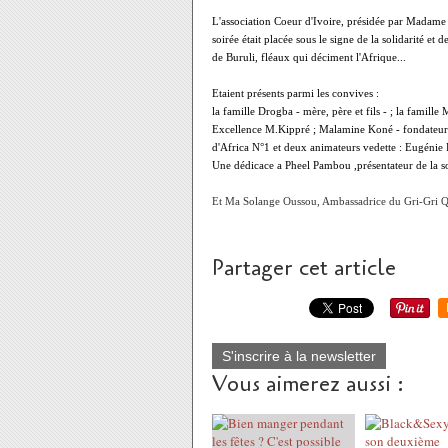
L'association Coeur d'Ivoire, présidée par Madame 
soirée était placée sous le signe de la solidarité et
de Buruli, fléaux qui déciment l'Afrique...
Etaient présents parmi les convives :
la famille Drogba - mère, père et fils - ;
la famille 
Excellence M.Kippré ;
Malamine Koné - fondateur 
d'Africa N°1 et deux animateurs vedette : Eugénie 
Une dédicace a Pheel Pambou ,présentateur de la soi
Et Ma Solange Oussou, Ambassadrice du Gri-Gri Qu
Partager cet article
S'inscrire à la newsletter
Vous aimerez aussi :