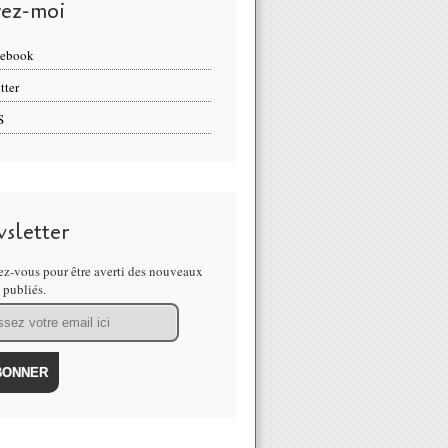
vez-moi
cebook
tter
S
sletter
z-vous pour être averti des nouveaux
s publiés.