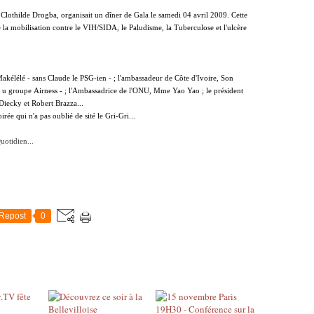
Clothilde Drogba, organisait un dîner de Gala le samedi 04 avril 2009.
Cette
 de la mobilisation contre le VIH/SIDA, le Paludisme, la Tuberculose et l'ulcère
Makélélé - sans Claude le PSG-ien - ;
l'ambassadeur de Côte d'Ivoire, Son
u groupe Airness - ;
l'Ambassadrice de l'ONU, Mme Yao Yao ;
le président
Diecky et Robert Brazza...
rée qui n'a pas oublié de sité le Gri-Gri...
otidien...
Repost
0