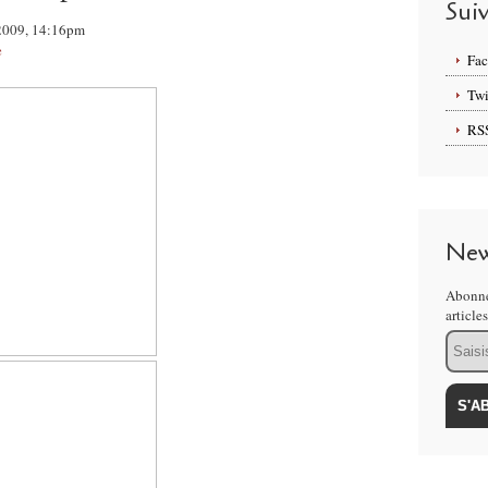
Sui
l 2009, 14:16pm
e
Fa
Twi
RS
New
Abonne
article
Email