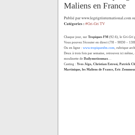
Maliens en France
Publié par www.legrigriinternational.com s
Catégories :
#Gri-Gri TV
Chaque jour, sur
Tropiques FM
(92.6), le
Gri-Gri
p
Vous pouvez l'écouter en direct (7H – 9H30 – 13
Ou en ligne :
www.tropiquesfm.com
, rubrique arc
Deux à trois fois par semaine, retrouvez ici même,
moulinette de
Dailymotionmax
…
Casting :
Yves Jégo, Christian Estrosi, Patrick Ch
Martinique, les Maliens de France, Eric Zemmour