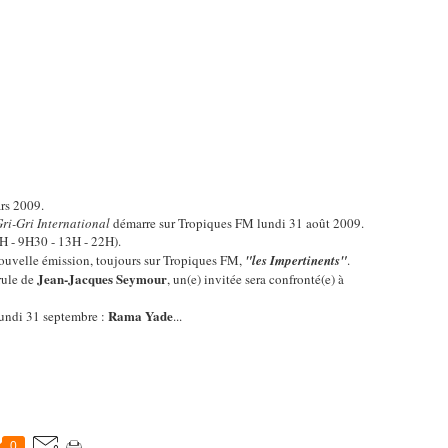
ars 2009.
ri-Gri International
démarre sur Tropiques FM lundi 31 août 2009.
7H - 9H30 - 13H - 22H).
ouvelle émission, toujours sur Tropiques FM,
"les Impertinents"
.
Jean-Jacques Seymour
rule de
, un(e) invitée sera confronté(e) à
Rama Yade
lundi 31 septembre :
...
0