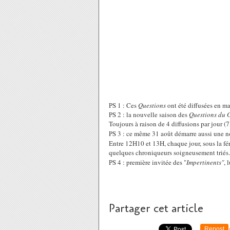
PS 1 : Ces
Questions
ont été diffusées en m
PS 2 : la nouvelle saison des
Questions du G
Toujours à raison de 4 diffusions par jour (
PS 3 : ce même 31 août démarre aussi une n
Entre 12H10 et 13H, chaque jour, sous la fé
quelques chroniqueurs soigneusement triés.
PS 4 : première invitée des "
Impertinents"
, 
Partager cet article
Repost