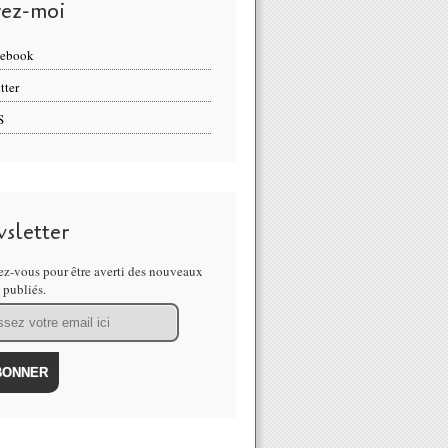
vez-moi
cebook
tter
S
sletter
z-vous pour être averti des nouveaux
s publiés.