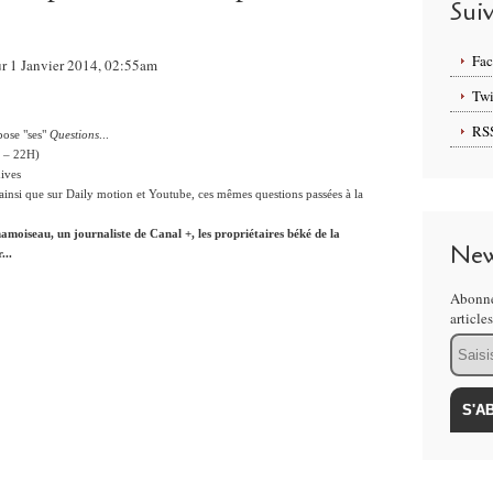
Sui
Fa
ur 1 Janvier 2014, 02:55am
Twi
RS
ose "ses"
Questions
...
H – 22H)
hives
 ainsi que sur Daily motion et Youtube, ces mêmes questions passées à la
amoiseau, un journaliste de Canal +, les propriétaires béké de la
New
...
Abonne
article
Email