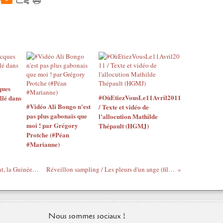
ques
#OùEtiezVousLe11Avril2011
llé dans
#Vidéo Ali Bongo n'est
/ Texte et vidéo de
pas plus gabonais que
l'allocution Mathilde
moi ! par Grégory
Thépault (HGMJ)
Protche (#Péan
#Marianne)
Réveillon sampling / Même musicalement, la Guinée, c'était mieux sous Sékou Touré !
Réveillon sampling / Les pleurs d'un ange (film nigerian soft mais pervers)
Nous sommes sociaux !