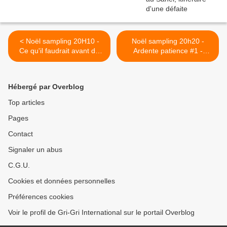
< Noël sampling 20H10 -
Noël sampling 20h20 -
Ce qu'il faudrait avant de
Ardente patience #1 -
songer à une monnaie
Pêche à la ligne / Jean-
unique en Afrique...
Pierre Rosnay >
Hébergé par Overblog
Top articles
Pages
Contact
Signaler un abus
C.G.U.
Cookies et données personnelles
Préférences cookies
Voir le profil de Gri-Gri International sur le portail Overblog