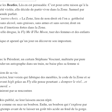
Beatles
 les
, Léa en est persuadée. C’est pour cette raison qu’à la
té violée, elle décide de partir vivre dans la Zone. Samuel par
onde parfait.
d’autres choix. »
La Zone, lieu de non-droit où l’on a getthoïsé
s, sans alcool, sans graisses, sans armes et sans saveur, dont on
oin d’émotions fortes dans la Zone.
uvelle drogue, le
Fly Me II The Moon
, tuer des femmes et des enfants
nique et apeuré qu’un jour on découvre son imposture.
vec le Président, un certain Stéphane Vescraut, maltraite par pure
er un autographe dans un train, ne baise plus sa femme si
ion de sa vie.
ctor, leur voisin qui fabrique des meubles, le code de la Zone et se
ouvent
high
grâce au
Fly
elle pense pourtant
« dompter le réel…et
 mord. »
niront par se rencontrer.
fois publié, ne leur laissera aucun répit.
ivre comme on suce un bonbon. Enfin, un bonbon qui t’explose par
ngtemps avant de te laisser un goût très acide au fond de la gorge.