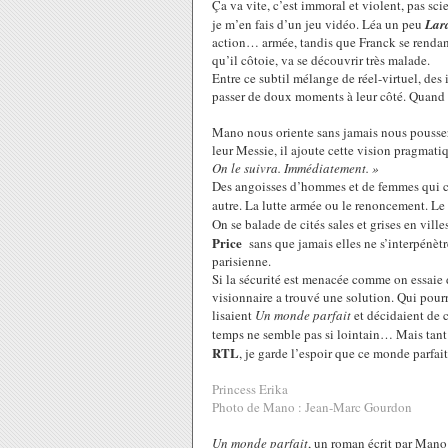
Ça va vite, c’est immoral et violent, pas sci
je m’en fais d’un jeu vidéo. Léa un peu
Lar
action… armée, tandis que Franck se renda
qu’il côtoie, va se découvrir très malade.
Entre ce subtil mélange de réel-virtuel, des
passer de doux moments à leur côté. Quand 
Mano nous oriente sans jamais nous pousser 
leur Messie, il ajoute cette vision pragmati
On le suivra. Immédiatement. »
Des angoisses d’hommes et de femmes qui ch
autre. La lutte armée ou le renoncement. Le 
On se balade de cités sales et grises en vil
Price
sans que jamais elles ne s’interpénèt
parisienne.
Si la sécurité est menacée comme on essaie 
visionnaire a trouvé une solution. Qui pour
lisaient
Un monde parfait
et décidaient de c
temps ne semble pas si lointain… Mais tant 
RTL
, je garde l’espoir que ce monde parfai
Princess Erika
Photo de Mano :
Jean-Marc Gourdon
Un monde parfait
, un roman écrit par Mano 