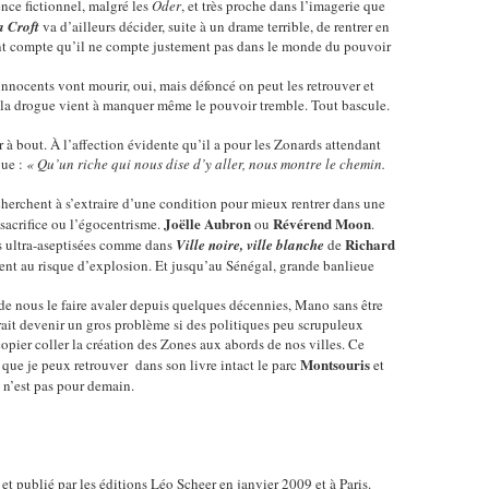
ence fictionnel, malgré les
Oder
, et très proche dans l’imagerie que
a Croft
va d’ailleurs décider, suite à un drame terrible, de rentrer en
nt compte qu’il ne compte justement pas dans le monde du pouvoir
 innocents vont mourir, oui, mais défoncé on peut les retrouver et
la drogue vient à manquer même le pouvoir tremble. Tout bascule.
à bout. À l’affection évidente qu’il a pour les Zonards attendant
que :
« Qu’un riche qui nous dise d’y aller, nous montre le chemin.
erchent à s’extraire d’une condition pour mieux rentrer dans une
Joëlle Aubron
Révérend Moon
sacrifice ou l’égocentrisme.
ou
.
Richard
les ultra-aseptisées comme dans
Ville noire, ville blanche
de
rent au risque d’explosion. Et jusqu’au Sénégal, grande banlieue
de nous le faire avaler depuis quelques décennies, Mano sans être
rait devenir un gros problème si des politiques peu scrupuleux
opier coller la création des Zones aux abords de nos villes. Ce
Montsouris
que je peux retrouver dans son livre intact le parc
et
t n’est pas pour demain.
et publié par les éditions Léo Scheer en janvier 2009 et à Paris.