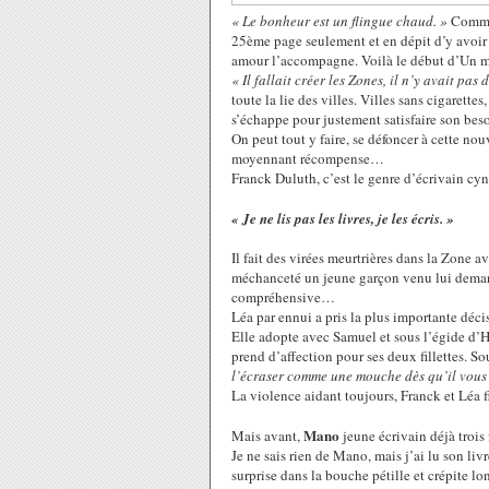
« Le bonheur est un flingue chaud. »
Comme
25ème page seulement et en dépit d’y avoir é
amour l’accompagne. Voilà le début d’Un m
« Il fallait créer les Zones, il n’y avait pas 
toute la lie des villes. Villes sans cigarette
s’échappe pour justement satisfaire son bes
On peut tout y faire, se défoncer à cette no
moyennant récompense…
Franck Duluth, c’est le genre d’écrivain cy
« Je ne lis pas les livres, je les écris. »
Il fait des virées meurtrières dans la Zone a
méchanceté un jeune garçon venu lui demand
compréhensive…
Léa par ennui a pris la plus importante décis
Elle adopte avec Samuel et sous l’égide d’He
prend d’affection pour ses deux fillettes. S
l’écraser comme une mouche dès qu’il vous
La violence aidant toujours, Franck et Léa fi
Mano
Mais avant,
jeune écrivain déjà trois 
Je ne sais rien de Mano, mais j’ai lu son l
surprise dans la bouche pétille et crépite lo