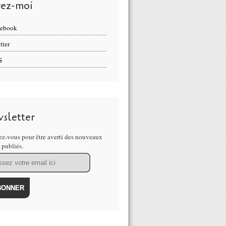
vez-moi
cebook
tter
S
sletter
z-vous pour être averti des nouveaux
s publiés.