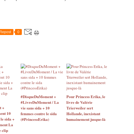
Repost
0
#DisqueDuMoment +
Pour Princess Erika, le
#LivreDuMoment / La
livre de Valérie
 +
vie sans sida + 10
Trierweiler sert
ent 10
femmes contre le sida
Hollande, inexistant
le sida +
(#PrincessErika)
humainement jusque-là
ment La
e clip