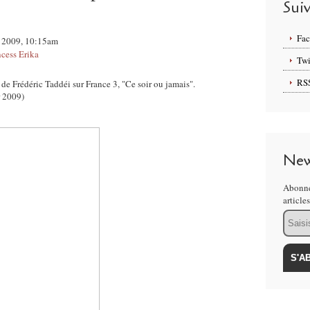
Sui
Fa
il 2009, 10:15am
ncess Erika
Twi
RS
de Frédéric Taddéi sur France 3, "Ce soir ou jamais".
er 2009)
New
Abonne
article
Email