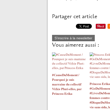
Partager cet article
S'inscrire à la newsletter
Vous aimerez aussi :
#CauseDuMoment /
Pourquoi je suis
Princess Erika
marraine du collectif
#GoDuMoment
Vi(h)e Pluri-elles, par
#LivreDuMom
Princess Erika
femmes contre 
#DisqueDuMo
vie sans sida, l