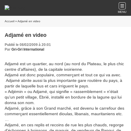
MENU
Accueil
» Adjamé en video
Adjamé en video
Publié le 08/02/2009 à 20:01
Par
Gri-Gri International
Adjamé est un quartier, au nord (au nord du Plateau, le plus chic
centre d'affaires), de la capitale ivoirienne.
Adjamé est donc populaire, commerçant et tout ce qui va avec.
Adjamé abrite aussi la plus importante gare routière du pays, à
partir de laquelle bus et cars irriguent le pays.
« Adjémin » ou Adjamé, qui signifie « rassemblement » n'était
qu'un petit village, Ebrié, installé en bordure de la lagune qui lui
donna son nom.
Adjamé, grâce à son Grand marché, est devenu le carrefour des
commerçant essentiellement dioulas, libanais, mauritaniens etc.
…
Adjamé, en ces replis et recoins de rue les plus chauds, regorge
d'échoppes à boissons, de maquis, de vendeurs de Bangui, de