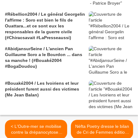
#Rébellion2004 / Le général Georgelin
l'affirme : Soro est bien le fils de
Ouattara...et ce sont eux les
responsables de la guerre civile
(#Chiracsavait #LaPresseaussi)
#AbidjansurSeine / L'ancien Pan
Guillaume Soro a le Bourdon ... dans
sa manche ! (#Bouaké2004
#BogaDoudou)
#Bouaké2004 / Les Ivoiriens et leur
président furent aussi des victimes
(Me Jean Balan)
< L'Outre-mer se mobilise
Nèfta Poetry dresse le bilan
contre la drépanocytose -
de Cri de Femmes édition