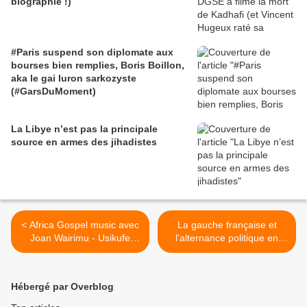
biographie !)
#Paris suspend son diplomate aux
bourses bien remplies, Boris Boillon,
aka le gai luron sarkozyste
(#GarsDuMoment)
La Libye n’est pas la principale
source en armes des jihadistes
< Africa Gospel music avec
La gauche française et
Joan Wairimu - Usikufe
l'alternance politique en
Moyo
Côte d'Ivoire (la vidéo) -
Michel Galy >
Hébergé par Overblog