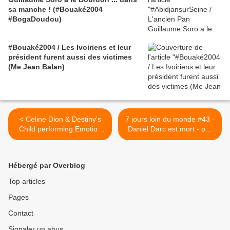
sa manche ! (#Bouaké2004
#BogaDoudou)
#Bouaké2004 / Les Ivoiriens et leur
président furent aussi des victimes
(Me Jean Balan)
< Celine Dion & Destiny's
7 jours loin du monde #43 -
Child performing Emotion
Daniel Darc est mort - par
live at the ''A New Day Has
Jérôme Reijasse, le texte >
Come'' Special in March
2002
Hébergé par Overblog
Top articles
Pages
Contact
Signaler un abus