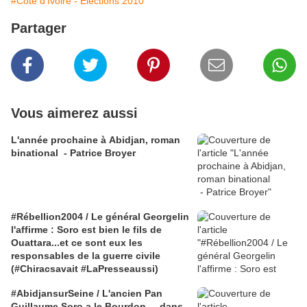
#Côte d'Ivoire - Élections 2010
Partager
Vous aimerez aussi
L'année prochaine à Abidjan, roman
binational - Patrice Broyer
#Rébellion2004 / Le général Georgelin
l'affirme : Soro est bien le fils de
Ouattara...et ce sont eux les
responsables de la guerre civile
(#Chiracsavait #LaPresseaussi)
#AbidjansurSeine / L'ancien Pan
Guillaume Soro a le Bourdon ... dans