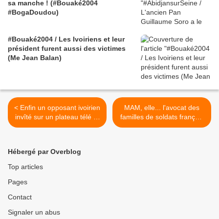
sa manche ! (#Bouaké2004
#BogaDoudou)
#Bouaké2004 / Les Ivoiriens et leur
président furent aussi des victimes
(Me Jean Balan)
< Enfin un opposant ivoirien
MAM, elle... l'avocat des
invîté sur un plateau télé ! -
familles de soldats français
mis en ligne le 4/12/2012
tués à Bouaké en 2004 -
part 1 >
Hébergé par Overblog
Top articles
Pages
Contact
Signaler un abus