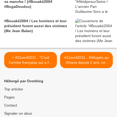
sa manche ! (#Bouaké2004
#BogaDoudou)
#Bouaké2004 / Les Ivoiriens et leur
président furent aussi des victimes
(Me Jean Balan)
< #11avril2011 - "C'est
#11avril2011 - Réfugiés au
l'armée française qui a fait
Ghana depuis 2 ans, ces
le travail" - Laurent Gbagbo
Ivoiriens aiment bien
devant la CPI
Gbagbo ! >
Hébergé par Overblog
Top articles
Pages
Contact
Signaler un abus