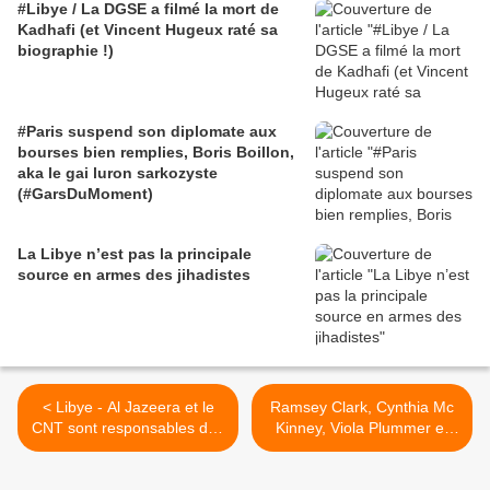
#Libye / La DGSE a filmé la mort de
Kadhafi (et Vincent Hugeux raté sa
biographie !)
#Paris suspend son diplomate aux
bourses bien remplies, Boris Boillon,
aka le gai luron sarkozyste
(#GarsDuMoment)
La Libye n’est pas la principale
source en armes des jihadistes
< Libye - Al Jazeera et le
Ramsey Clark, Cynthia Mc
CNT sont responsables des
Kinney, Viola Plummer et
exactions contres les
Louis Farrakhan sur la
populations noires - Me
guerre en Libye >