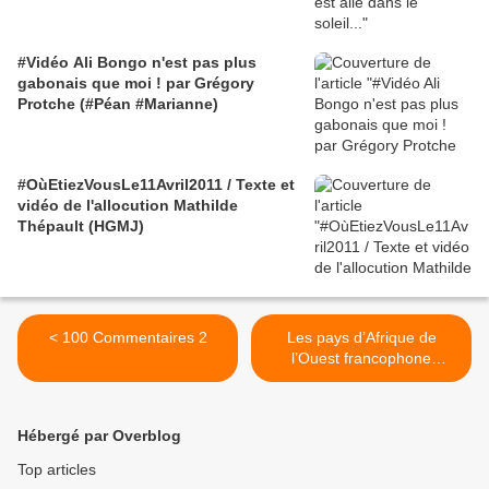
#Vidéo Ali Bongo n'est pas plus
gabonais que moi ! par Grégory
Protche (#Péan #Marianne)
#OùEtiezVousLe11Avril2011 / Texte et
vidéo de l'allocution Mathilde
Thépault (HGMJ)
< 100 Commentaires 2
Les pays d’Afrique de
l’Ouest francophone
célèbrent cette année le
cinquantenaire de leur
indépendance. >
Hébergé par Overblog
Top articles