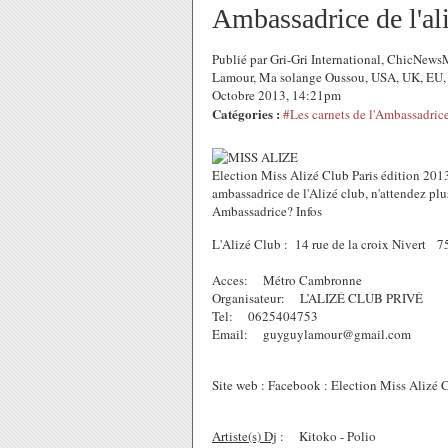
Ambassadrice de l'ali
Publié par Gri-Gri International, ChicNews
Lamour, Ma solange Oussou, USA, UK, EU, Tou
Octobre 2013, 14:21pm
Catégories :
#Les carnets de l'Ambassadric
Election Miss Alizé Club Paris édition 2013
ambassadrice de l'Alizé club, n'attendez plus
Ambassadrice? Infos
L'Alizé Club : 14 rue de la croix Nivert 
Acces: Métro Cambronne
Organisateur: L’ALIZÉ CLUB PRIVÉ
Tel: 0625404753
Email: guyguylamour@gmail.com
Site web : Facebook : Election Miss Aliz
Artiste(s) Dj
: Kitoko - Polio