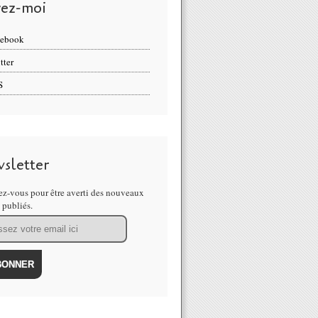
vez-moi
cebook
tter
S
sletter
z-vous pour être averti des nouveaux
s publiés.