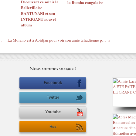
Découvrez ce soir à la
la Rumba congolaise
Bellevilloise
BANTUNANI et son
INTRIGANT nouvel
album
eat King Mensah : Evinye
La Morano est à Abidjan pour voir son amie tchadienne plus noire qu'une Arabe !
Nous sommes sociaux !
Facebook
Twitter
Youtube
Rss