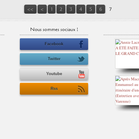
<<
<
1
2
3
4
5
6
7
Nous sommes sociaux !
Facebook
Twitter
Youtube
Rss