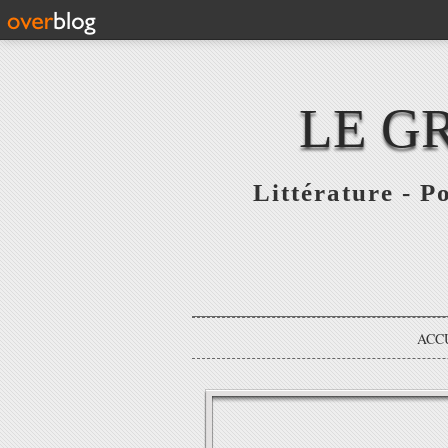
LE G
Littérature - P
ACC