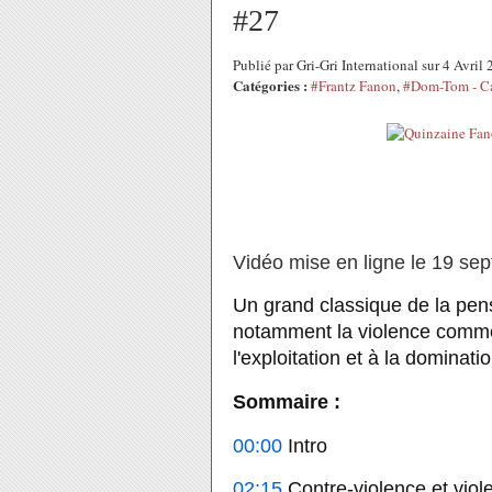
#27
Publié par Gri-Gri International sur 4 Avri
Catégories :
#Frantz Fanon
,
#Dom-Tom - Ca
Vidéo mise en ligne
le 19 sep
Un grand classique de la pen
notamment la violence comme c
l'exploitation et à la dominatio
Sommaire : 
00:00
 Intro 
02:15
 Contre-violence et viol