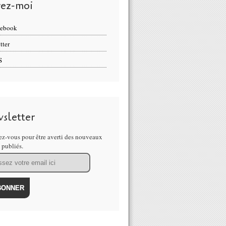
vez-moi
cebook
tter
S
sletter
z-vous pour être averti des nouveaux
s publiés.