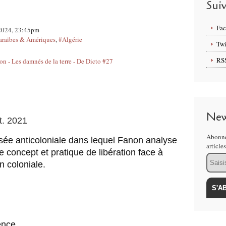
Sui
Fa
l 2024, 23:45pm
raïbes & Amériques
,
#Algérie
Twi
RS
New
t. 2021
Abonne
sée anticoloniale dans lequel Fanon analyse 
article
oncept et pratique de libération face à 
Email
n coloniale. 
ence 