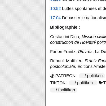
10:52
 Luttes spontanées et dé
17:04
 Dépasser le nationalis
Bibliographie : 
Costantini Dino, 
Mission civili
construction de l’identité poli
Fanon Frantz, 
Œuvres
, La Dé
Renault Matthieu, 
Frantz Fano
postcoloniale
, Editions Amste
💰 PATREON : 
 / politikon  
TIKTOK : 
 / politikon_  
 🐦
 / fpolitikon  