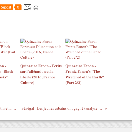
Repost
0
on -
Quinzaine Fanon - Écrits
Quinzaine Fanon -
s "Black
sur l'aliénation et la
Frantz Fanon's "The
asks"
liberté (2016, France
Wretched of the Earth"
Culture)
(Part 2/2)
#Mobutu - Maréchal revoilà ! (de J.F. Bastin et I. Christiaens, 1994)
Sénégal - Les jeunes urbains ont gagné (analyse de Félix Atchadé)