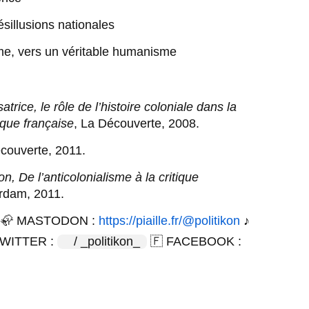
sillusions nationales 
me, vers un véritable humanisme 
satrice, le rôle de l’histoire coloniale dans la 
tique française
, La Découverte, 2008. 
couverte, 2011. 
n, De l’anticolonialisme à la critique 
rdam, 2011. 
 🦣 MASTODON : 
https://piaille.fr/@politikon
 ♪ 
TWITTER : 
 / _politikon_  
 🇫 FACEBOOK : 