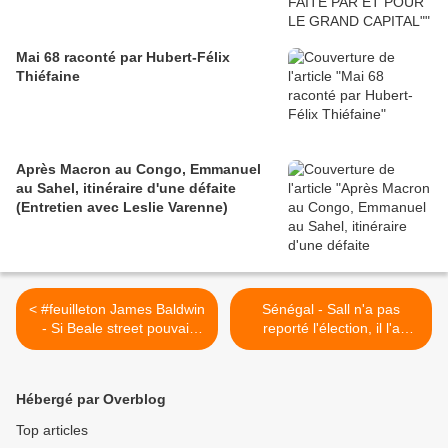
Mai 68 raconté par Hubert-Félix
Thiéfaine
Après Macron au Congo, Emmanuel
au Sahel, itinéraire d'une défaite
(Entretien avec Leslie Varenne)
< #feuilleton James Baldwin
Sénégal - Sall n'a pas
- Si Beale street pouvait
reporté l'élection, il l'a
parler (10 / 15, lu par
annulée ! (Pigeaud, Samba
Grégory Protche)
Sylla, Kouamouo) >
Hébergé par Overblog
Top articles