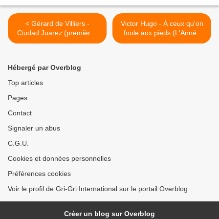
< Gérard de Villiers -
Victor Hugo - À ceux qu'on
Ciudad Juarez (premières
foule aux pieds (L'Année
pages du SAS 190 lues par
terrible, lu par Grégory
Grégory Protche)
Protche) >
Hébergé par Overblog
Top articles
Pages
Contact
Signaler un abus
C.G.U.
Cookies et données personnelles
Préférences cookies
Voir le profil de Gri-Gri International sur le portail Overblog
Créer un blog sur Overblog