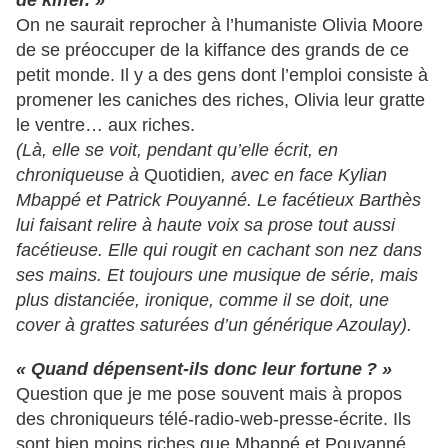
de kiffer. »
On ne saurait reprocher à l’humaniste Olivia Moore
de se préoccuper de la kiffance des grands de ce
petit monde. Il y a des gens dont l’emploi consiste à
promener les caniches des riches, Olivia leur gratte
le ventre… aux riches.
(Là, elle se voit, pendant qu’elle écrit, en
chroniqueuse à
Quotidien
, avec en face Kylian
Mbappé et Patrick Pouyanné. Le facétieux Barthès
lui faisant relire à haute voix sa prose tout aussi
facétieuse. Elle qui rougit en cachant son nez dans
ses mains. Et toujours une musique de série, mais
plus distanciée, ironique, comme il se doit, une
cover à grattes saturées d’un générique Azoulay).
« Quand dépensent-ils donc leur fortune ? »
Question que je me pose souvent mais à propos
des chroniqueurs télé-radio-web-presse-écrite. Ils
sont bien moins riches que Mbappé et Pouyanné