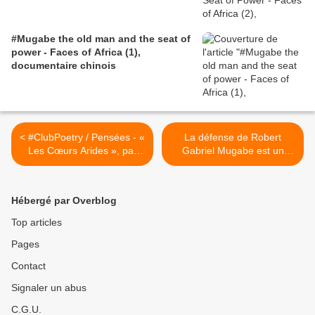
#Mugabe the old man and the seat of
power - Faces of Africa (1),
documentaire chinois
< #ClubPoetry / Pensées - «
La défense de Robert
Les Cœurs Arides », par
Gabriel Mugabe est un
Ôlechka K Tchalova
sport de combat / Christian
d'Alayer (#ConDeBlanc
2007) >
Hébergé par Overblog
Top articles
Pages
Contact
Signaler un abus
C.G.U.