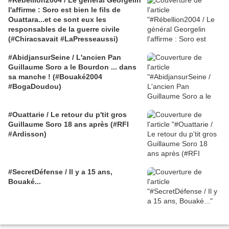
#Rébellion2004 / Le général Georgelin
l'affirme : Soro est bien le fils de
Ouattara...et ce sont eux les
responsables de la guerre civile
(#Chiracsavait #LaPresseaussi)
#AbidjansurSeine / L'ancien Pan
Guillaume Soro a le Bourdon ... dans
sa manche ! (#Bouaké2004
#BogaDoudou)
#Ouattarie / Le retour du p'tit gros
Guillaume Soro 18 ans après (#RFI
#Ardisson)
#SecretDéfense / Il y a 15 ans,
Bouaké...