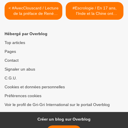
< #AvecClouscard / Lecture
#Escrologie / En 17 ans,
de la préface de René
l'Inde et la Chine ont
Caumer au livre de
replanté l'équivalent de
François de Negroni
l'Amazonie >
Hébergé par Overblog
Top articles
Pages
Contact
Signaler un abus
C.G.U.
Cookies et données personnelles
Préférences cookies
Voir le profil de Gri-Gri International sur le portail Overblog
Créer un blog sur Overblog