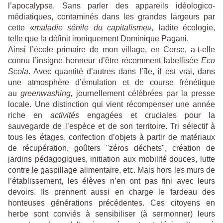
l’apocalypse. Sans parler des appareils idéologico-
médiatiques, contaminés dans les grandes largeurs par
cette «
maladie sénile du capitalisme»
,
ladite
écologie,
telle que la définit ironiquement Dominique Pagani.
Ainsi l’école primaire de mon village, en Corse, a-t-elle
connu l’insigne honneur d’être récemment labellisée
Eco
Scola
. Avec quantité d’autres dans l’île, il est vrai, dans
une atmosphère d’émulation et de course frénétique
au
greenwashing,
journellement célébrées par la presse
locale.
Une distinction qui vient récompenser une année
riche en
activités
engagées et cruciales pour la
sauvegarde de l’espèce et de son territoire. Tri sélectif à
tous les étages, confection d’objets à partir de matériaux
de récupération, goûters "zéros déchets", création de
jardins pédagogiques, initiation aux mobilité douces, lutte
contre le gaspillage alimentaire, etc. Mais hors les murs de
l’établissement, les élèves n’en ont pas fini avec leurs
devoirs. Ils prennent aussi en charge le fardeau des
honteuses générations précédentes. Ces citoyens en
herbe sont conviés à sensibiliser (à sermonner) leurs