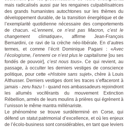
mais radicalisés aussi par les rengaines culpabilisatrices
des grands humanistes autochtones sur les thèmes du
développement durable, de la transition énergétique et de
l’exemplarité quotidienne nécessaire des comportements
de chacun. «
L’ennemi, ce n’est pas Macron, c’est le
changement climatique»
, affirme Jean-François
Bernardini, ce ravi de la crèche néo-libérale. En d’autres
termes, et comme l’écrit Dominique Pagani : «
Avec
l’écologisme, l’ennemi ce
n’est plus
le capitalisme
[ou ses
fondés de pouvoir],
c’est nous tous
». Ce qui revient, au
passage, à occulter les derniers vestiges de conscience
politique, pour cette «
Histoire sans
suje
t», chère à Louis
Althusser. Derniers vestiges dont les traces s’effaceront à
jamais -
zeru frazu
!
-
quand nos ambassadeurs rejoindront
les allumés vociférants du mouvement Extinction
Rébellion, armés de leurs moulins à prières qui égrènent à
l’unisson le même mantra millénariste.
Le phénomène se trouve surdéterminé en Corse, qui
défend un statut patrimonial d’excellence, et où les enjeux
de l’écolo-business sont considérables, en tant que leviers