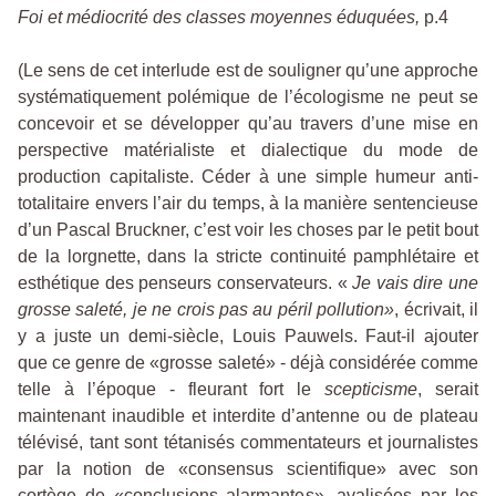
Foi et médiocrité des classes moyennes éduquées,
p.4
(Le sens de cet interlude est de souligner qu’une approche
systématiquement polémique de l’écologisme ne peut se
concevoir et se développer qu’au travers d’une mise en
perspective matérialiste et dialectique du mode de
production capitaliste. Céder à une simple humeur anti-
totalitaire envers l’air du temps, à la manière sentencieuse
d’un Pascal Bruckner, c’est voir les choses par le petit bout
de la lorgnette, dans la stricte continuité pamphlétaire et
esthétique des penseurs conservateurs. «
Je vais dire une
grosse saleté, je ne crois pas au péril
pollution»
, écrivait, il
y a juste un demi-siècle, Louis Pauwels. Faut-il ajouter
que ce genre de «grosse saleté» - déjà considérée comme
telle à l’époque - fleurant fort le
scepticisme
, serait
maintenant inaudible et interdite d’antenne ou de plateau
télévisé, tant sont tétanisés commentateurs et journalistes
par la notion de «consensus scientifique» avec son
cortège de «conclusions alarmantes», avalisées par les