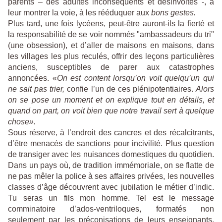
parents – des adultes inconséquents et désinvoltes -, à
leur montrer la voie, à les rééduquer aux
bons gestes.
Plus tard, une fois lycéens, peut-être auront-ils la fierté et
la responsabilité de se voir nommés "ambassadeurs du tri"
(une obsession), et d’aller de maisons en maisons, dans
les villages les plus reculés, offrir des leçons particulières
anciens, susceptibles de parer aux catastrophes
annoncées. «
On est content lorsqu’on voit quelqu’un qui
ne sait pas trier,
confie l’un de ces plénipotentiaires.
Alors
on se pose un moment et on explique tout en détails, et
quand on part, on voit bien que notre travail sert à quelque
chose».
Sous réserve, à l’endroit des cancres et des récalcitrants,
d’être menacés de sanctions pour incivilité. Plus question
de transiger avec les nuisances domestiques du quotidien.
Dans un pays où, de tradition immémoriale, on se flatte de
ne pas mêler la police à ses affaires privées, les nouvelles
classes d’âge découvrent avec jubilation le métier d’indic.
Tu seras un fils mon homme. Tel est le message
comminatoire d’ados-ventriloques, formatés non
seulement par les préconisations de leurs enseignants,