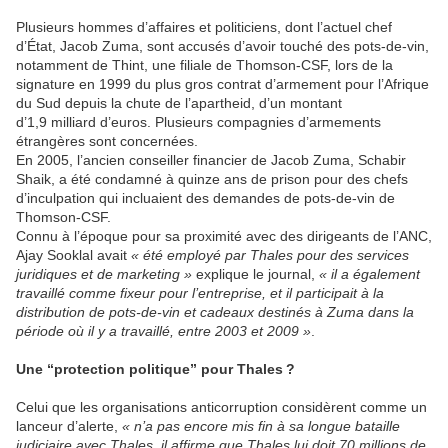
Plusieurs hommes d’affaires et politiciens, dont l’actuel chef
d’État, Jacob Zuma, sont accusés d’avoir touché des pots-de-vin,
notamment de Thint, une filiale de Thomson-CSF, lors de la
signature en 1999 du plus gros contrat d’armement pour l’Afrique
du Sud depuis la chute de l’apartheid, d’un montant
d’1,9 milliard d’euros. Plusieurs compagnies d’armements
étrangères sont concernées.
En 2005, l’ancien conseiller financier de Jacob Zuma, Schabir
Shaik, a été condamné à quinze ans de prison pour des chefs
d’inculpation qui incluaient des demandes de pots-de-vin de
Thomson-CSF.
Connu à l’époque pour sa proximité avec des dirigeants de l’ANC,
Ajay Sooklal avait
« été employé par Thales pour des services
juridiques et de marketing »
explique le journal,
« il a également
travaillé comme fixeur pour l’entreprise, et il participait à la
distribution de pots-de-vin et cadeaux destinés à Zuma dans la
période où il y a travaillé, entre 2003 et 2009 »
.
Une “protection politique” pour Thales ?
Celui que les organisations anticorruption considèrent comme un
lanceur d’alerte,
« n’a pas encore mis fin à sa longue bataille
judiciaire avec Thales, il affirme que Thales lui doit 70 millions de