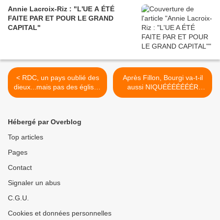
Annie Lacroix-Riz : "L'UE A ÉTÉ
FAITE PAR ET POUR LE GRAND
CAPITAL"
< RDC, un pays oublié des
Après Fillon, Bourgi va-t-il
dieux...mais pas des églises
aussi NIQUÉÉÉÉÉÉÉR
!
Ouattara ? / Si Gbagbo n'a
pas perdu les élections... >
Hébergé par Overblog
Top articles
Pages
Contact
Signaler un abus
C.G.U.
Cookies et données personnelles