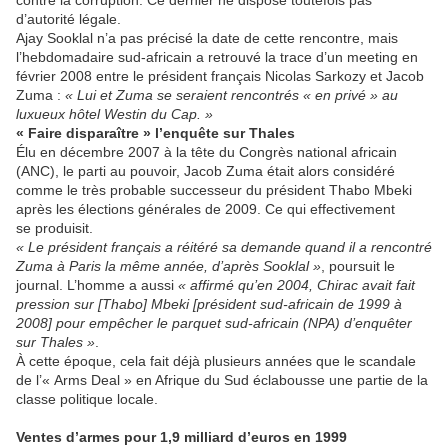
contre la corruption. Ce dernier ne dispose toutefois pas
d’autorité légale.
Ajay Sooklal n’a pas précisé la date de cette rencontre, mais
l’hebdomadaire sud-africain a retrouvé la trace d’un meeting en
février 2008 entre le président français Nicolas Sarkozy et Jacob
Zuma :
« Lui et Zuma se seraient rencontrés « en privé » au
luxueux hôtel Westin du Cap. »
« Faire disparaître » l’enquête sur Thales
Élu en décembre 2007 à la tête du Congrès national africain
(ANC), le parti au pouvoir, Jacob Zuma était alors considéré
comme le très probable successeur du président Thabo Mbeki
après les élections générales de 2009. Ce qui effectivement
se produisit.
« Le président français a réitéré sa demande quand il a rencontré
Zuma à Paris la même année, d’après Sooklal »
, poursuit le
journal. L’homme a aussi
« affirmé qu’en 2004, Chirac avait fait
pression sur [Thabo] Mbeki [président sud-africain de 1999 à
2008] pour empêcher le parquet sud-africain (NPA) d’enquêter
sur Thales »
.
À cette époque, cela fait déjà plusieurs années que le scandale
de l’« Arms Deal » en Afrique du Sud éclabousse une partie de la
classe politique locale.
Ventes d’armes pour 1,9 milliard d’euros en 1999