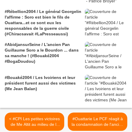
#Rébellion2004 / Le général Georgelin
l'affirme : Soro est bien le fils de
Ouattara...et ce sont eux les
responsables de la guerre civile
(#Chiracsavait #LaPresseaussi)
#AbidjansurSeine / L'ancien Pan
Guillaume Soro a le Bourdon ... dans
sa manche ! (#Bouaké2004
#BogaDoudou)
#Bouaké2004 / Les Ivoiriens et leur
président furent aussi des victimes
(Me Jean Balan)
< #CPI Les petites victoires
#Ouattarie Le PCF réagit à
de Me Altit au milieu de la
la condamnation de l'ancien
grande défaite qu'est le
ministre Assoa Adou >