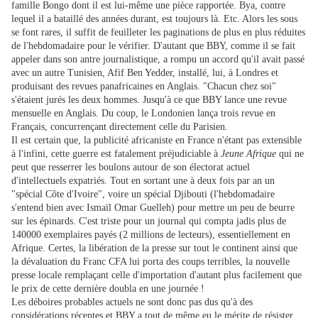
famille Bongo dont il est lui-même une pièce rapportée. Bya, contre
lequel il a bataillé des années durant, est toujours là. Etc. Alors les sous
se font rares, il suffit de feuilleter les paginations de plus en plus réduites
de l'hebdomadaire pour le vérifier. D'autant que BBY, comme il se fait
appeler dans son antre journalistique, a rompu un accord qu'il avait passé
avec un autre Tunisien, Afif Ben Yedder, installé, lui, à Londres et
produisant des revues panafricaines en Anglais. "Chacun chez soi"
s'étaient jurés les deux hommes. Jusqu'à ce que BBY lance une revue
mensuelle en Anglais. Du coup, le Londonien lança trois revue en
Français, concurrençant directement celle du Parisien.
Il est certain que, la publicité africaniste en France n'étant pas extensible
à l'infini, cette guerre est fatalement préjudiciable à
Jeune Afrique
qui ne
peut que resserrer les boulons autour de son électorat actuel
d'intellectuels expatriés. Tout en sortant une à deux fois par an un
"spécial Côte d'Ivoire", voire un spécial Djibouti (l'hebdomadaire
s'entend bien avec Ismaïl Omar Guelleh) pour mettre un peu de beurre
sur les épinards. C'est triste pour un journal qui compta jadis plus de
140000 exemplaires payés (2 millions de lecteurs), essentiellement en
Afrique. Certes, la libération de la presse sur tout le continent ainsi que
la dévaluation du Franc CFA lui porta des coups terribles, la nouvelle
presse locale remplaçant celle d'importation d'autant plus facilement que
le prix de cette dernière doubla en une journée !
Les déboires probables actuels ne sont donc pas dus qu'à des
considérations récentes et BBY a tout de même eu le mérite de résister