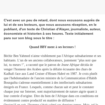
C'est avec un peu de retard, dont nous excusons auprès de
lui et de ses lecteurs, que nous accusons réception, en le
publiant, d'un texte de Christian d'Alayer, journaliste, auteur,
économiste et historien à ses heures. Texte initialement
paru sur son blog sous le titre :
Quand BBY ment à ses lecteurs !
Béchir Ben Yahmed n'aime visiblement pas l'Afrique subsaharienne et ses
habitants. L'un de ses anciens collaborateurs, justement "plus noir que
lui, tu meurs !", a raconté que le patron de
Jeune Afrique
décida de
venger l'honneur des Arabes après la défaite écrasante des chars de
Kadhafi face aux Land Cruiser d'Hissen Habré en 1987. Je crois plutôt
que l'hebdomadaire de l'ancien ministre de la Communication d'Habib
Bourguiba s'adresse essentiellement à des intellectuels subsahariens
émigrés en France. Lesquels, comme chacun sait et peut le constater
chaque jour sur Internet, sont majoritairement de nature aigrie quant à
leur contrée d'origine. Dire du bien de l'Afrique dans ces conditions est
évidemment contre productif en matière de diffusion !
Quoiqu'il en soit, l'homme s'était calmé ces derniers temps. Mais, tel le