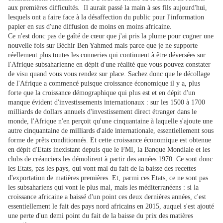
aux premières difficultés. Il aurait passé la main à ses fils aujourd'hui,
lesquels ont a faire face à la désaffection du public pour l'information
papier en sus d'une diffusion de moins en moins africaine.
Ce n'est donc pas de gaîté de cœur que j'ai pris la plume pour cogner une
nouvelle fois sur Béchir Ben Yahmed mais parce que je ne supporte
réellement plus toutes les conneries qui continuent à être déversées sur
l'Afrique subsaharienne en dépit d'une réalité que vous pouvez constater
de visu quand vous vous rendez sur place. Sachez donc que le décollage
de l'Afrique a commencé puisque croissance économique il y a, plus
forte que la croissance démographique qui plus est et en dépit d'un
manque évident d'investissements internationaux : sur les 1500 à 1700
milliards de dollars annuels d'investissement direct étranger dans le
monde, l'Afrique n'en perçoit qu'une cinquantaine à laquelle s'ajoute une
autre cinquantaine de milliards d'aide internationale, essentiellement sous
forme de prêts conditionnés. Et cette croissance économique est obtenue
en dépit d'Etats inexistant depuis que le FMI, la Banque Mondiale et les
clubs de créanciers les démolirent à partir des années 1970. Ce sont donc
les Etats, pas les pays, qui vont mal du fait de la baisse des recettes
d'exportation de matières premières. Et, parmi ces Etats, ce ne sont pas
les subsahariens qui vont le plus mal, mais les méditerranéens : si la
croissance africaine a baissé d'un point ces deux dernières années, c'est
essentiellement le fait des pays nord africains en 2015, auquel s'est ajouté
une perte d'un demi point du fait de la baisse du prix des matières