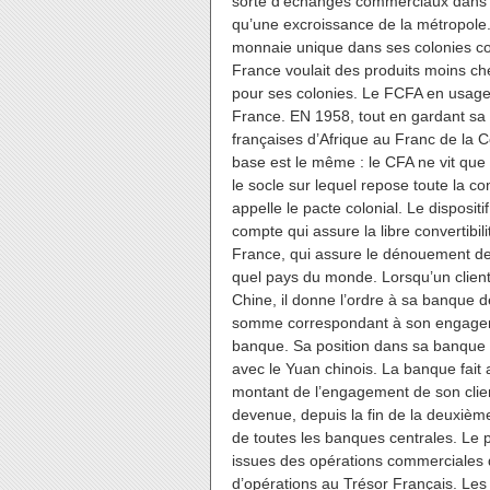
sorte d’échanges commerciaux dans 
qu’une excroissance de la métropole.
monnaie unique dans ses colonies com
France voulait des produits moins ch
pour ses colonies. Le FCFA en usage 
France. EN 1958, tout en gardant sa 
françaises d’Afrique au Franc de la 
base est le même : le CFA ne vit que
le socle sur lequel repose toute la 
appelle le pacte colonial. Le disposit
compte qui assure la libre convertibi
France, qui assure le dénouement de
quel pays du monde. Lorsqu’un clien
Chine, il donne l’ordre à sa banque d
somme correspondant à son engagemen
banque. Sa position dans sa banque e
avec le Yuan chinois. La banque fait
montant de l’engagement de son client
devenue, depuis la fin de la deuxième
de toutes les banques centrales. Le 
issues des opérations commerciales 
d’opérations au Trésor Français. Les