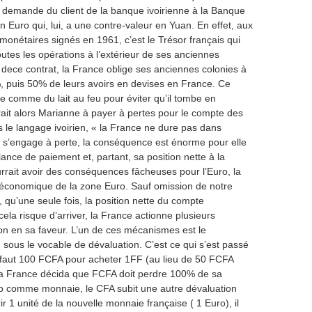
demande du client de la banque ivoirienne à la Banque
n Euro qui, lui, a une contre-valeur en Yuan. En effet, aux
onétaires signés en 1961, c’est le Trésor français qui
utes les opérations à l’extérieur de ses anciennes
 dece contrat, la France oblige ses anciennes colonies à
, puis 50% de leurs avoirs en devises en France. Ce
le comme du lait au feu pour éviter qu’il tombe en
erait alors Marianne à payer à pertes pour le compte des
s le langage ivoirien, « la France ne dure pas dans
ce s’engage à perte, la conséquence est énorme pour elle
alance de paiement et, partant, sa position nette à la
rait avoir des conséquences fâcheuses pour l’Euro, la
économique de la zone Euro. Sauf omission de notre
qu’une seule fois, la position nette du compte
cela risque d’arriver, la France actionne plusieurs
on en sa faveur. L’un de ces mécanismes est le
sous le vocable de dévaluation. C’est ce qui s’est passé
il faut 100 FCFA pour acheter 1FF (au lieu de 50 FCFA
 la France décida que FCFA doit perdre 100% de sa
ro comme monnaie, le CFA subit une autre dévaluation
r 1 unité de la nouvelle monnaie française ( 1 Euro), il