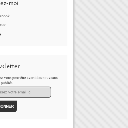
vez-moi
cebook
tter
S
sletter
z-vous pour être averti des nouveaux
s publiés.