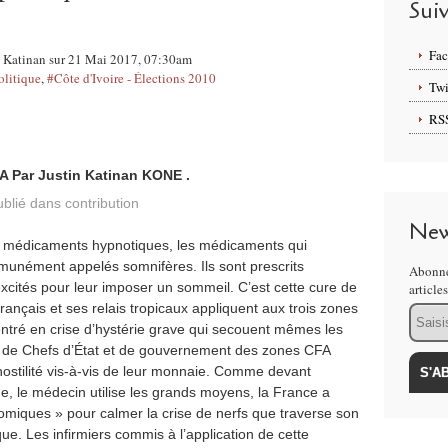
Sui
Fa
né Katinan sur 21 Mai 2017, 07:30am
olitique
,
#Côte d'Ivoire - Élections 2010
Twi
RS
 Par Justin Katinan KONE .
ublié dans
contribution
New
le médicaments hypnotiques, les médicaments qui
munément appelés somnifères. Ils sont prescrits
Abonne
xcités pour leur imposer un sommeil. C’est cette cure de
article
ançais et ses relais tropicaux appliquent aux trois zones
Email
entré en crise d’hystérie grave qui secouent mêmes les
 de Chefs d’État et de gouvernement des zones CFA
hostilité vis-à-vis de leur monnaie. Comme devant
ue, le médecin utilise les grands moyens, la France a
miques » pour calmer la crise de nerfs que traverse son
ue. Les infirmiers commis à l’application de cette