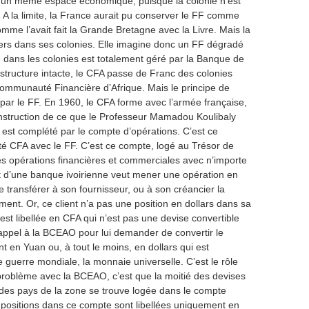
un même espace économique, puisque la colonie n’est
 A la limite, la France aurait pu conserver le FF comme
me l’avait fait la Grande Bretagne avec la Livre. Mais la
ers dans ses colonies. Elle imagine donc un FF dégradé
dans les colonies est totalement géré par la Banque de
structure intacte, le CFA passe de Franc des colonies
Communauté Financière d’Afrique. Mais le principe de
 par le FF. En 1960, le CFA forme avec l’armée française,
construction de ce que le Professeur Mamadou Koulibaly
if est complété par le compte d’opérations. C’est ce
lité CFA avec le FF. C’est ce compte, logé au Trésor de
s opérations financières et commerciales avec n’importe
t d’une banque ivoirienne veut mener une opération en
e transférer à son fournisseur, ou à son créancier la
t. Or, ce client n’a pas une position en dollars dans sa
st libellée en CFA qui n’est pas une devise convertible
 appel à la BCEAO pour lui demander de convertir le
 en Yuan ou, à tout le moins, en dollars qui est
 guerre mondiale, la monnaie universelle. C’est le rôle
problème avec la BCEAO, c’est que la moitié des devises
des pays de la zone se trouve logée dans le compte
 positions dans ce compte sont libellées uniquement en