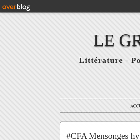
LE G
Littérature - P
ACC
#CFA Mensonges hypn