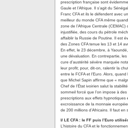
prescription française sont évidemment
Gaule et l’Afrique. Il s’agit du Sénéga
Franc CFA et ils le défendent avec u
meilleur du monde CFA même quand ce
zone de l’Afrique Centrale (CEMAC)
injustifiée, des cours du pétrole m
affaiblir la Russie de Poutine. Il est 
des Zones CFA tenue les 13 et 14 avr
En effet, le 23 décembre, à Yaoundé
une dévaluation. En contrepartie, le
cure d’austérité sévère marquée not
leur profit; pour, dit-on, ralentir la 
entre le FCFA et l’Euro. Alors, quan
que Michel Sapin affirme que « malgr
Chef de l’État ivoirien salut la stabil
sommeil forcé que l’on impose à des 
prescriptions aux effets hypnotiques 
excroissance de la monnaie européenn
de 200 millions d’Africains. Il faut e
I/ LE CFA : le FF puis l’Euro utilis
L’histoire du CFA et le fonctionneme