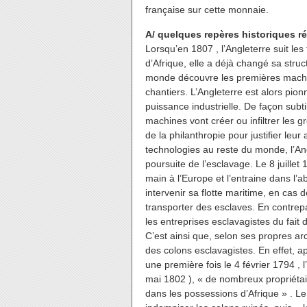
française sur cette monnaie.
A/ quelques repères historiques r
Lorsqu’en 1807 , l’Angleterre suit les
d’Afrique, elle a déjà changé sa stru
monde découvre les premières machi
chantiers. L’Angleterre est alors pion
puissance industrielle. De façon subt
machines vont créer ou infiltrer les 
de la philanthropie pour justifier leu
technologies au reste du monde, l’An
poursuite de l’esclavage. Le 8 juillet
main à l’Europe et l’entraine dans l’a
intervenir sa flotte maritime, en cas
transporter des esclaves. En contre
les entreprises esclavagistes du fait 
C’est ainsi que, selon ses propres ar
des colons esclavagistes. En effet, a
une première fois le 4 février 1794 ,
mai 1802 ), « de nombreux propriétai
dans les possessions d’Afrique » . Le 