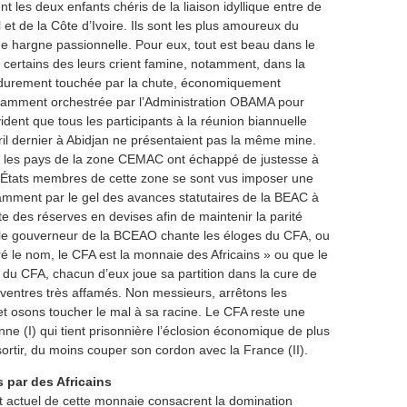
 les deux enfants chéris de la liaison idyllique entre de
l et de la Côte d’Ivoire. Ils sont les plus amoureux du
ne hargne passionnelle. Pour eux, tout est beau dans le
rtains des leurs crient famine, notamment, dans la
 durement touchée par la chute, économiquement
échamment orchestrée par l’Administration OBAMA pour
évident que tous les participants à la réunion biannuelle
il dernier à Abidjan ne présentaient pas la même mine.
, les pays de la zone CEMAC ont échappé de justesse à
s États membres de cette zone se sont vus imposer une
amment par le gel des avances statutaires de la BEAC à
chute des réserves en devises afin de maintenir la parité
d le gouverneur de la BCEAO chante les éloges du CFA, ou
é le nom, le CFA est la monnaie des Africains » ou que le
ité du CFA, chacun d’eux joue sa partition dans la cure de
ventres très affamés. Non messieurs, arrêtons les
et osons toucher le mal à sa racine. Le CFA reste une
e (I) qui tient prisonnière l’éclosion économique de plus
n sortir, du moins couper son cordon avec la France (II).
és par des Africains
nt actuel de cette monnaie consacrent la domination