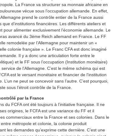
tropole. La France va structurer sa monnaie africaine en
douloureuse vécue sous l’occupation allemande. En effet,
’Allemagne prend le contrôle entier de la France aussi
 que d’institutions financières. Les différents ateliers et
lent pour alimenter exclusivement l’économie allemande. Le
 bras avancé du 3ème Reich allemand en France. Le FF
cielle remodelée par l’Allemagne pour maintenir un «
le colonie française ». Le Franc CFA est donc imaginé
mande. Il y a donc une articulation forte entre le
itique) et le FF sous l’occupation (Institution monétaire)
service de l’Allemagne. C’est le même schéma qui est
FA est le versant monétaire et financier de l’institution
e. L’un ne peut se concevoir sans l’autre. C’est pourquoi,
te sous l’étroit contrôle de la France.
ontrôlé par la France
s du FCFA ont été toujours à l’initiative française. Il ne
es origines, le FCFA est une variance du FF et il
es commerciaux entre la France et ses colonies. Dans le
tre métropole et colonie, la colonie produit
ant les demandes qu’exprime cette dernière. C’est une