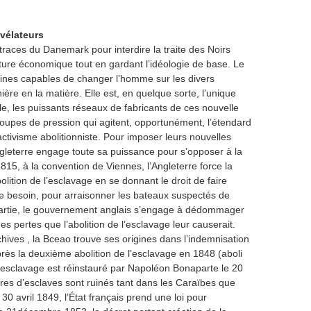
évélateurs
 traces du Danemark pour interdire la traite des Noirs
cture économique tout en gardant l’idéologie de base. Le
nes capables de changer l’homme sur les divers
nière en la matière. Elle est, en quelque sorte, l’unique
ile, les puissants réseaux de fabricants de ces nouvelle
groupes de pression qui agitent, opportunément, l’étendard
r activisme abolitionniste. Pour imposer leurs nouvelles
gleterre engage toute sa puissance pour s’opposer à la
 1815, à la convention de Viennes, l’Angleterre force la
bolition de l’esclavage en se donnant le droit de faire
 de besoin, pour arraisonner les bateaux suspectés de
partie, le gouvernement anglais s’engage à dédommager
des pertes que l’abolition de l’esclavage leur causerait.
chives , la Bceao trouve ses origines dans l’indemnisation
près la deuxième abolition de l’esclavage en 1848 (aboli
 l’esclavage est réinstauré par Napoléon Bonaparte le 20
res d’esclaves sont ruinés tant dans les Caraïbes que
30 avril 1849, l’État français prend une loi pour