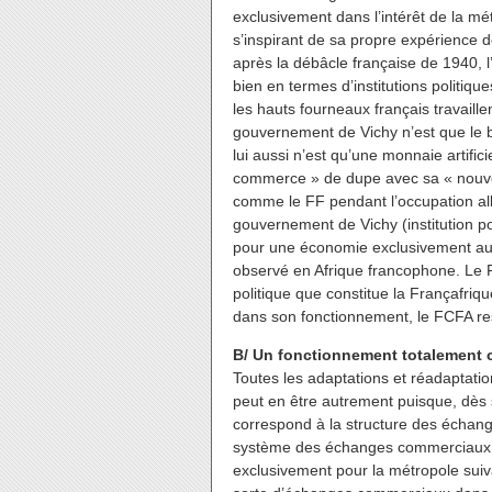
exclusivement dans l’intérêt de la mé
s’inspirant de sa propre expérience 
après la débâcle française de 1940, l
bien en termes d’institutions politiques
les hauts fourneaux français travail
gouvernement de Vichy n’est que le
lui aussi n’est qu’une monnaie artifi
commerce » de dupe avec sa « nouvel
comme le FF pendant l’occupation alle
gouvernement de Vichy (institution pol
pour une économie exclusivement au 
observé en Afrique francophone. Le FC
politique que constitue la Françafriqu
dans son
fonctionnement, le FCFA res
B/ Un fonctionnement totalement c
Toutes les adaptations et réadaptation
peut en être autrement puisque, dès s
correspond à la structure des échang
système des échanges commerciaux en
exclusivement pour la métropole suiv