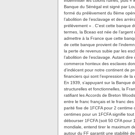
indemniser les colons ruinés, puis « 
Banque du Sénégal est signé par Lou
formé du prélèvement du 8ème opéré 
l’abolition de l’esclavage et des arré
prélèvement » . C’est cette banque d
termes, la Bceao est née de l’argent de
admettre à la France que cette banque 
de cette banque provient de l’indemn
la perte de revenus subie par les escl
l’abolition de l’esclavage. Autant dir
commerce honteux des esclaves dont 
d’indécent pour notre continent de p
financiers qui sont l’expression de la 
En 1939, s’appuyant sur la Banque du
structurelles et fonctionnelles, la F
ratifiant les Accords de Breton Woods
entre le franc français et le franc des
parité fixe de 1FCFA pour 2 centime 
centimes pour un 1FCFA signifie tout
débourser 1FCFA (soit 50 CFA pour 1
mondiale, entend tirer le maximum de
autour du FF garantit une stabilité 