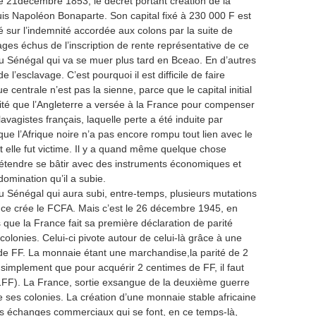
le 21décembre 1853, le décret portant création de la
is Napoléon Bonaparte. Son capital fixé à 230 000 F est
sur l’indemnité accordée aux colons par la suite de
rages échus de l’inscription de rente représentative de ce
u Sénégal qui va se muer plus tard en Bceao. En d’autres
 l’esclavage. C’est pourquoi il est difficile de faire
centrale n’est pas la sienne, parce que le capital initial
ité que l’Angleterre a versée à la France pour compenser
avagistes français, laquelle perte a été induite par
e que l’Afrique noire n’a pas encore rompu tout lien avec le
elle fut victime. Il y a quand même quelque chose
rétendre se bâtir avec des instruments économiques et
domination qu’il a subie.
 Sénégal qui aura subi, entre-temps, plusieurs mutations
rance crée le FCFA. Mais c’est le 26 décembre 1945, en
 que la France fait sa première déclaration de parité
 colonies. Celui-ci pivote autour de celui-là grâce à une
de FF. La monnaie étant une marchandise,la parité de 2
 simplement que pour acquérir 2 centimes de FF, il faut
FF). La France, sortie exsangue de la deuxième guerre
 ses colonies. La création d’une monnaie stable africaine
des échanges commerciaux qui se font, en ce temps-là,