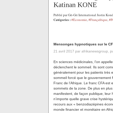
Katinan KONE
Publié par Gri-Gri International Justin Ko
Catégories :
#Economie
,
#Françafrique
,
#P
Mensonges hypnotiques sur le CFA
21 avril 2017
par
afrikanewsgroup
, p
En sciences médicinales, l’on appel
déclenchent le sommeil. Ils sont com
généralement pour les patients très e
sommeil forcé que le gouvernement fr
Franc de l’Afrique. Le franc CFA est 
sommets de la zone. De plus en plus
manifestent, de façon publique, leur 
n’importe quelle grave crise hystériq
recours aux « benzodiazépines écono
monde financier et monétaire en Afriq