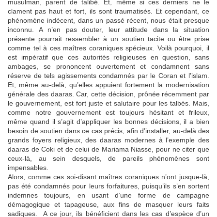
musulman, parent de talibé. Et, même si ces derniers ne le
clament pas haut et fort, ils sont traumatisés. Et cependant, ce
phénomène indécent, dans un passé récent, nous était presque
inconnu. A n’en pas douter, leur attitude dans la situation
présente pourrait ressembler à un soutien tacite ou être prise
comme tel à ces maîtres coraniques spécieux. Voilà pourquoi, il
est impératif que ces autorités religieuses en question, sans
ambages, se prononcent ouvertement et condamnent sans
réserve de tels agissements condamnés par le Coran et l’islam.
Et, même au-delà, qu’elles appuient fortement la modernisation
générale des daaras. Car, cette décision, prônée récemment par
le gouvernement, est fort juste et salutaire pour les talbés. Mais,
comme notre gouvernement est toujours hésitant et frileux,
même quand il s’agit d’appliquer les bonnes décisions, il a bien
besoin de soutien dans ce cas précis, afin d’installer, au-delà des
grands foyers religieux, des daaras modernes à l’exemple des
daaras de Coki et de celui de Mariama Niasse, pour ne citer que
ceux-là, au sein desquels, de pareils phénomènes sont
impensables.
Alors, comme ces soi-disant maîtres coraniques n’ont jusque-là,
pas été condamnés pour leurs forfaitures, puisqu’ils s’en sortent
indemnes toujours, en usant d’une forme de campagne
démagogique et tapageuse, aux fins de masquer leurs faits
sadiques. A ce jour, ils bénéficient dans les cas d’espèce d’un