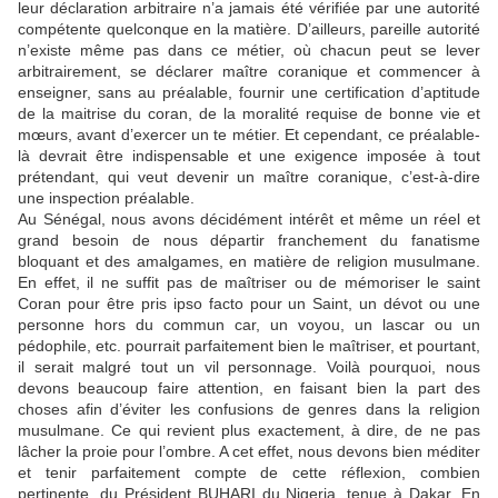
leur déclaration arbitraire n’a jamais été vérifiée par une autorité
compétente quelconque en la matière. D’ailleurs, pareille autorité
n’existe même pas dans ce métier, où chacun peut se lever
arbitrairement, se déclarer maître coranique et commencer à
enseigner, sans au préalable, fournir une certification d’aptitude
de la maitrise du coran, de la moralité requise de bonne vie et
mœurs, avant d’exercer un te métier. Et cependant, ce préalable-
là devrait être indispensable et une exigence imposée à tout
prétendant, qui veut devenir un maître coranique, c’est-à-dire
une inspection préalable.
Au Sénégal, nous avons décidément intérêt et même un réel et
grand besoin de nous départir franchement du fanatisme
bloquant et des amalgames, en matière de religion musulmane.
En effet, il ne suffit pas de maîtriser ou de mémoriser le saint
Coran pour être pris ipso facto pour un Saint, un dévot ou une
personne hors du commun car, un voyou, un lascar ou un
pédophile, etc. pourrait parfaitement bien le maîtriser, et pourtant,
il serait malgré tout un vil personnage. Voilà pourquoi, nous
devons beaucoup faire attention, en faisant bien la part des
choses afin d’éviter les confusions de genres dans la religion
musulmane. Ce qui revient plus exactement, à dire, de ne pas
lâcher la proie pour l’ombre. A cet effet, nous devons bien méditer
et tenir parfaitement compte de cette réflexion, combien
pertinente, du Président BUHARI du Nigeria, tenue à Dakar. En