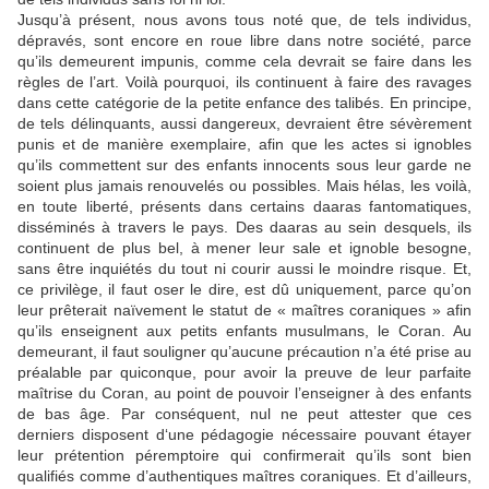
Jusqu’à présent, nous avons tous noté que, de tels individus,
dépravés, sont encore en roue libre dans notre société, parce
qu’ils demeurent impunis, comme cela devrait se faire dans les
règles de l’art. Voilà pourquoi, ils continuent à faire des ravages
dans cette catégorie de la petite enfance des talibés. En principe,
de tels délinquants, aussi dangereux, devraient être sévèrement
punis et de manière exemplaire, afin que les actes si ignobles
qu’ils commettent sur des enfants innocents sous leur garde ne
soient plus jamais renouvelés ou possibles. Mais hélas, les voilà,
en toute liberté, présents dans certains daaras fantomatiques,
disséminés à travers le pays. Des daaras au sein desquels, ils
continuent de plus bel, à mener leur sale et ignoble besogne,
sans être inquiétés du tout ni courir aussi le moindre risque. Et,
ce privilège, il faut oser le dire, est dû uniquement, parce qu’on
leur prêterait naïvement le statut de « maîtres coraniques » afin
qu’ils enseignent aux petits enfants musulmans, le Coran. Au
demeurant, il faut souligner qu’aucune précaution n’a été prise au
préalable par quiconque, pour avoir la preuve de leur parfaite
maîtrise du Coran, au point de pouvoir l’enseigner à des enfants
de bas âge. Par conséquent, nul ne peut attester que ces
derniers disposent d‘une pédagogie nécessaire pouvant étayer
leur prétention péremptoire qui confirmerait qu’ils sont bien
qualifiés comme d’authentiques maîtres coraniques. Et d’ailleurs,