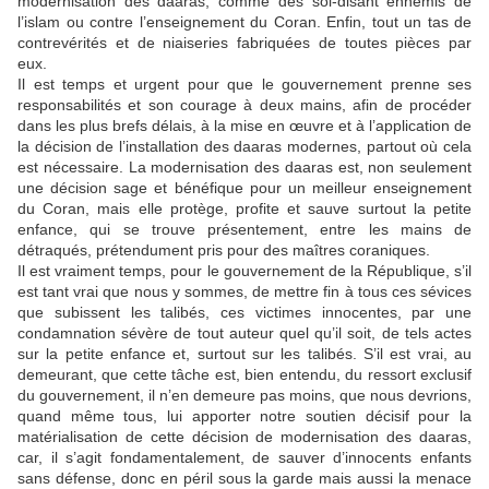
modernisation des daaras, comme des soi-disant ennemis de
l’islam ou contre l’enseignement du Coran. Enfin, tout un tas de
contrevérités et de niaiseries fabriquées de toutes pièces par
eux.
Il est temps et urgent pour que le gouvernement prenne ses
responsabilités et son courage à deux mains, afin de procéder
dans les plus brefs délais, à la mise en œuvre et à l’application de
la décision de l’installation des daaras modernes, partout où cela
est nécessaire. La modernisation des daaras est, non seulement
une décision sage et bénéfique pour un meilleur enseignement
du Coran, mais elle protège, profite et sauve surtout la petite
enfance, qui se trouve présentement, entre les mains de
détraqués, prétendument pris pour des maîtres coraniques.
Il est vraiment temps, pour le gouvernement de la République, s’il
est tant vrai que nous y sommes, de mettre fin à tous ces sévices
que subissent les talibés, ces victimes innocentes, par une
condamnation sévère de tout auteur quel qu’il soit, de tels actes
sur la petite enfance et, surtout sur les talibés. S’il est vrai, au
demeurant, que cette tâche est, bien entendu, du ressort exclusif
du gouvernement, il n’en demeure pas moins, que nous devrions,
quand même tous, lui apporter notre soutien décisif pour la
matérialisation de cette décision de modernisation des daaras,
car, il s’agit fondamentalement, de sauver d’innocents enfants
sans défense, donc en péril sous la garde mais aussi la menace