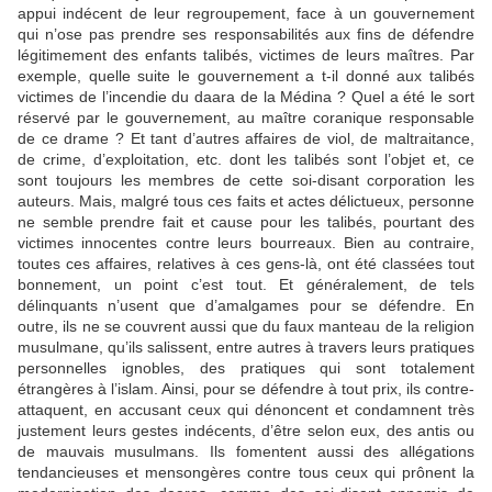
appui indécent de leur regroupement, face à un gouvernement
qui n’ose pas prendre ses responsabilités aux fins de défendre
légitimement des enfants talibés, victimes de leurs maîtres. Par
exemple, quelle suite le gouvernement a t-il donné aux talibés
victimes de l’incendie du daara de la Médina ? Quel a été le sort
réservé par le gouvernement, au maître coranique responsable
de ce drame ? Et tant d’autres affaires de viol, de maltraitance,
de crime, d’exploitation, etc. dont les talibés sont l’objet et, ce
sont toujours les membres de cette soi-disant corporation les
auteurs. Mais, malgré tous ces faits et actes délictueux, personne
ne semble prendre fait et cause pour les talibés, pourtant des
victimes innocentes contre leurs bourreaux. Bien au contraire,
toutes ces affaires, relatives à ces gens-là, ont été classées tout
bonnement, un point c’est tout. Et généralement, de tels
délinquants n’usent que d’amalgames pour se défendre. En
outre, ils ne se couvrent aussi que du faux manteau de la religion
musulmane, qu’ils salissent, entre autres à travers leurs pratiques
personnelles ignobles, des pratiques qui sont totalement
étrangères à l’islam. Ainsi, pour se défendre à tout prix, ils contre-
attaquent, en accusant ceux qui dénoncent et condamnent très
justement leurs gestes indécents, d’être selon eux, des antis ou
de mauvais musulmans. Ils fomentent aussi des allégations
tendancieuses et mensongères contre tous ceux qui prônent la