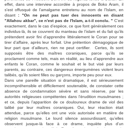
effet, dans une interview accordée à propos de Boko Aram, il
s'est offusqué de l'amalgame entretenu au nom de l'Islam, en
disant
: "On ne peut pas tuer des innocents en disant
"Allahou akbar", ce n'est pas de l'Islam, a-t-il conclu. "
C’est
exactement, dans le cas d’espèce, ce que font généralement ces
individus-là, ils se couvrent du manteau de l’islam et du fait qu’ils
prétendent avoir fini d’apprendre littéralement le Coran pour se
tirer d’affaire, après leur forfait. Une prétention démagogique de
leur part que d’ailleurs, rien ne peut certifier. Certes, ils sont
supposés être des maîtres coraniques, parce qu’ils se
proclament comme tels, mais en réalité, au lieu d’apprendre aux
enfants le Coran, comme le souhait et le but visé par leurs
parents, au contraire, ces dangereux énergumènes violent leurs
talibés, qu’ils soient filles ou garçons, importe peu pour eux.
Dans une pareille situation si dramatique, il est sérieusement
incompréhensible et difficilement soutenable, de constater cette
absence de condamnation sévère et sans réserve, par les
autorités religieuses compétentes dans l’érudition musulmanes ;
et ce, depuis l’apparition de ce douloureux drame de viol des
talibé par leur maîtres coraniques. Oui, leur réaction était
attendue, parce qu’elles ont une voix autorisée en matière de
religion musulmane. Le lourd silence assourdissant, qu’elles
observent jusque-là face à ce drame, inquiète plus d’un