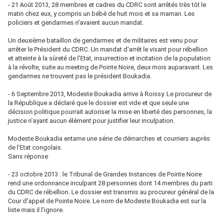
- 21 Août 2013, 28 membres et cadres du CDRC sont arrêtés très tôt le
matin chez eux, y compris un bébé de huit mois et sa maman. Les
policiers et gendarmes n'avaient aucun mandat.
Un deuxième bataillon de gendarmes et de militaires est venu pour
arrêter le Président du CDRC. Un mandat d'arrêt le visant pour rébellion
et atteinte à la sûreté de l'Etat, insurrection et incitation de la population
à la révolte, suite au meeting de Pointe Noire, deux mois auparavant. Les
gendarmes ne trouvent pas le président Boukadia.
- 6 Septembre 2013, Modeste Boukadia arrive à Roissy. Le procureur de
la République a déclaré que le dossier est vide et que seule une
décision politique pourrait autoriser la mise en liberté des personnes, la
justice n'ayant aucun élément pour justifier leur inculpation.
Modeste Boukadia entame une série de démarches et courriers auprès
de l'Etat congolais.
Sans réponse
- 23 octobre 2013 : le Tribunal de Grandes Instances de Pointe Noire
rend une ordonnance inculpant 28 personnes dont 14 membres du parti
du CDRC de rébellion. Le dossier est transmis au procureur général de la
Cour d'appel de Pointe Noire. Le nom de Modeste Boukadia est sur la
liste mais il l’ignore.