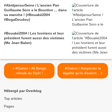
#AbidjansurSeine / L'ancien Pan
Guillaume Soro a le Bourdon ... dans
sa manche ! (#Bouaké2004
#BogaDoudou)
#Bouaké2004 / Les Ivoiriens et leur
président furent aussi des victimes
(Me Jean Balan)
< #Gabon / Ali Bongo
#Gabon / Respecter la
refoule du Diplo !
légalité qu'ils disaient... >
(#RSFMonAmour)
Hébergé par Overblog
Top articles
Pages