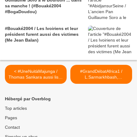
Guillaume Soro a le Bourdon ... dans
sa manche ! (#Bouaké2004
#BogaDoudou)
#Bouaké2004 / Les Ivoiriens et leur
président furent aussi des victimes
(Me Jean Balan)
< #UneNuitàMajunga /
#GrandDébatAfrica1 /
Thomas Sankara aussi lisait
L.Sarmarkhbash,
François de Negroni !
B.Sankara, F.Atchadé,
(#Vidéo #GriGriTVBrut)
B.Badie, T.Flichy de
Neuville >
Hébergé par Overblog
Top articles
Pages
Contact
Signaler un abus