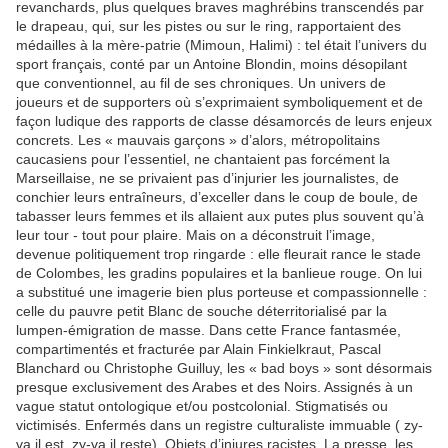
revanchards, plus quelques braves maghrébins transcendés par
le drapeau, qui, sur les pistes ou sur le ring, rapportaient des
médailles à la mère-patrie (Mimoun, Halimi) : tel était l’univers du
sport français, conté par un Antoine Blondin, moins désopilant
que conventionnel, au fil de ses chroniques. Un univers de
joueurs et de supporters où s’exprimaient symboliquement et de
façon ludique des rapports de classe désamorcés de leurs enjeux
concrets. Les « mauvais garçons » d’alors, métropolitains
caucasiens pour l’essentiel, ne chantaient pas forcément la
Marseillaise, ne se privaient pas d’injurier les journalistes, de
conchier leurs entraîneurs, d’exceller dans le coup de boule, de
tabasser leurs femmes et ils allaient aux putes plus souvent qu’à
leur tour - tout pour plaire. Mais on a déconstruit l’image,
devenue politiquement trop ringarde : elle fleurait rance le stade
de Colombes, les gradins populaires et la banlieue rouge. On lui
a substitué une imagerie bien plus porteuse et compassionnelle :
celle du pauvre petit Blanc de souche déterritorialisé par la
lumpen-émigration de masse. Dans cette France fantasmée,
compartimentés et fracturée par Alain Finkielkraut, Pascal
Blanchard ou Christophe Guilluy, les « bad boys » sont désormais
presque exclusivement des Arabes et des Noirs. Assignés à un
vague statut ontologique et/ou postcolonial. Stigmatisés ou
victimisés. Enfermés dans un registre culturaliste immuable ( zy-
va il est, zy-va il reste). Objets d’injures racistes. La presse, les