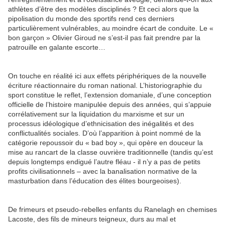
athlètes d’être des modèles disciplinés ? Et ceci alors que la
pipolisation du monde des sportifs rend ces derniers
particulièrement vulnérables, au moindre écart de conduite. Le «
bon garçon » Olivier Giroud ne s’est-il pas fait prendre par la
patrouille en galante escorte…
On touche en réalité ici aux effets périphériques de la nouvelle
écriture réactionnaire du roman national. L’historiographie du
sport constitue le reflet, l’extension domaniale, d’une conception
officielle de l’histoire manipulée depuis des années, qui s’appuie
corrélativement sur la liquidation du marxisme et sur un
processus idéologique d’ethnicisation des inégalités et des
conflictualités sociales. D’où l’apparition à point nommé de la
catégorie repoussoir du « bad boy », qui opère en douceur la
mise au rancart de la classe ouvrière traditionnelle (tandis qu’est
depuis longtemps endigué l’autre fléau - il n’y a pas de petits
profits civilisationnels – avec la banalisation normative de la
masturbation dans l’éducation des élites bourgeoises).
De frimeurs et pseudo-rebelles enfants du Ranelagh en chemises
Lacoste, des fils de mineurs teigneux, durs au mal et