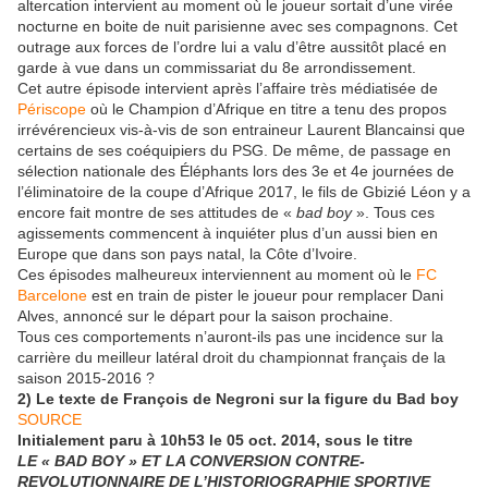
altercation intervient au moment où le joueur sortait d’une virée
nocturne en boite de nuit parisienne avec ses compagnons. Cet
outrage aux forces de l’ordre lui a valu d’être aussitôt placé en
garde à vue dans un commissariat du 8e arrondissement.
Cet autre épisode intervient après l’affaire très médiatisée de
Périscope
où le Champion d’Afrique en titre a tenu des propos
irrévérencieux vis-à-vis de son entraineur Laurent Blancainsi que
certains de ses coéquipiers du PSG. De même, de passage en
sélection nationale des Éléphants lors des 3e et 4e journées de
l’éliminatoire de la coupe d’Afrique 2017, le fils de Gbizié Léon y a
encore fait montre de ses attitudes de «
bad boy
». Tous ces
agissements commencent à inquiéter plus d’un aussi bien en
Europe que dans son pays natal, la Côte d’Ivoire.
Ces épisodes malheureux interviennent au moment où le
FC
Barcelone
est en train de pister le joueur pour remplacer Dani
Alves, annoncé sur le départ pour la saison prochaine.
Tous ces comportements n’auront-ils pas une incidence sur la
carrière du meilleur latéral droit du championnat français de la
saison 2015-2016 ?
2) Le texte de François de Negroni sur la figure du Bad boy
SOURCE
Initialement paru à 10h53 le 05 oct. 2014, sous le titre
LE « BAD BOY » ET LA CONVERSION CONTRE-
REVOLUTIONNAIRE DE L’HISTORIOGRAPHIE SPORTIVE