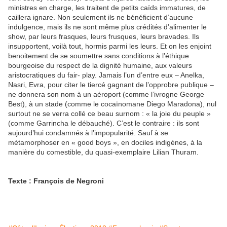
ministres en charge, les traitent de petits caïds immatures, de
caillera ignare. Non seulement ils ne bénéficient d’aucune
indulgence, mais ils ne sont même plus crédités d’alimenter le
show, par leurs frasques, leurs frusques, leurs bravades. Ils
insupportent, voilà tout, hormis parmi les leurs. Et on les enjoint
benoitement de se soumettre sans conditions à l’éthique
bourgeoise du respect de la dignité humaine, aux valeurs
aristocratiques du fair- play. Jamais l’un d’entre eux – Anelka,
Nasri, Evra, pour citer le tiercé gagnant de l’opprobre publique –
ne donnera son nom à un aéroport (comme l’ivrogne George
Best), à un stade (comme le cocaïnomane Diego Maradona), nul
surtout ne se verra collé ce beau surnom : « la joie du peuple »
(comme Garrincha le débauché). C’est le contraire : ils sont
aujourd’hui condamnés à l’impopularité. Sauf à se
métamorphoser en « good boys », en dociles indigènes, à la
manière du comestible, du quasi-exemplaire Lilian Thuram.
Texte : François de Negroni