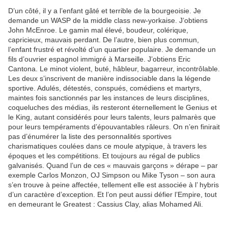
D’un côté, il y a l’enfant gâté et terrible de la bourgeoisie. Je
demande un WASP de la middle class new-yorkaise. J’obtiens
John McEnroe. Le gamin mal élevé, boudeur, colérique,
capricieux, mauvais perdant. De l’autre, bien plus commun,
l’enfant frustré et révolté d’un quartier populaire. Je demande un
fils d’ouvrier espagnol immigré à Marseille. J’obtiens Eric
Cantona. Le minot violent, buté, hâbleur, bagarreur, incontrôlable.
Les deux s’inscrivent de manière indissociable dans la légende
sportive. Adulés, détestés, conspués, comédiens et martyrs,
maintes fois sanctionnés par les instances de leurs disciplines,
coqueluches des médias, ils resteront éternellement le Genius et
le King, autant considérés pour leurs talents, leurs palmarès que
pour leurs tempéraments d’épouvantables râleurs. On n’en finirait
pas d’énumérer la liste des personnalités sportives
charismatiques coulées dans ce moule atypique, à travers les
époques et les compétitions. Et toujours au régal de publics
galvanisés. Quand l’un de ces « mauvais garçons » dérape – par
exemple Carlos Monzon, OJ Simpson ou Mike Tyson – son aura
s’en trouve à peine affectée, tellement elle est associée à l’ hybris
d’un caractère d’exception. Et l’on peut aussi défier l’Empire, tout
en demeurant le Greatest : Cassius Clay, alias Mohamed Ali.