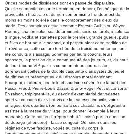
Or ces modes de dissidence sont en passe de disparaître.
Qu’elle se manifeste sur le terrain ou en dehors, l’esthétique de la
provocation théâtrale et du non-conformisme frondeur est de
moins en moins tolérée dans le comportement des dieux du
stade. Des champions actuels comme Ernests Gulbis ou Wayne
Rooney, chacun selon ses déterminants socio-culturels, insolence
trilingue, vodka et starlettes pour le premier, grande gueule, pubs
et filles de bar pour le second, qui perpétuaient cette tradition de
l’irrévérence, cette culture torchée de la troisième mi-temps, ont
été conduits à s’assagir. Sommés par leurs coachs, leurs
sponsors, la pression de la communauté des joueurs, et, du haut
de leur tribune VIP, par les commentateurs journalistes,
dorénavant coiffés de la double casquette d’analystes du jeu et
de diffuseurs présomptueux du discours moral dominant.
Pourquoi, d’ailleurs, une telle et soudaine sévérité de la part des
Pascal Praud, Pierre-Louis Basse, Bruno-Roger Petit et consorts?
En raison, trépignent-ils, du devoir d’exemplarité de vedettes
sportive cousues d’or vis-à-vis de la jeunesse indocile, voire
enragée, des quartiers (on pense à ces châtelains s’obligeant à
assister à la messe du village, pour donner l’exemple à leurs
manants). Cette notion d’irréprochabilité - mis à part la question
du dopage (et encore) - laisse songeur. Où, sinon dans les
régimes de type fasciste, voués au culte du corps, à
l’enrégimentement et à l’obéissance aveugle, demande-t-on aux