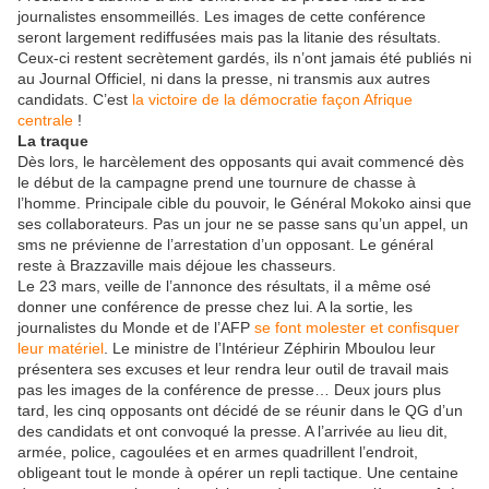
journalistes ensommeillés. Les images de cette conférence
seront largement rediffusées mais pas la litanie des résultats.
Ceux-ci restent secrètement gardés, ils n’ont jamais été publiés ni
au Journal Officiel, ni dans la presse, ni transmis aux autres
candidats. C’est
la victoire de la démocratie façon Afrique
centrale
!
La traque
Dès lors, le harcèlement des opposants qui avait commencé dès
le début de la campagne prend une tournure de chasse à
l’homme. Principale cible du pouvoir, le Général Mokoko ainsi que
ses collaborateurs. Pas un jour ne se passe sans qu’un appel, un
sms ne prévienne de l’arrestation d’un opposant. Le général
reste à Brazzaville mais déjoue les chasseurs.
Le 23 mars, veille de l’annonce des résultats, il a même osé
donner une conférence de presse chez lui. A la sortie, les
journalistes du Monde et de l’AFP
se font molester et confisquer
leur matériel
. Le ministre de l’Intérieur Zéphirin Mboulou leur
présentera ses excuses et leur rendra leur outil de travail mais
pas les images de la conférence de presse… Deux jours plus
tard, les cinq opposants ont décidé de se réunir dans le QG d’un
des candidats et ont convoqué la presse. A l’arrivée au lieu dit,
armée, police, cagoulées et en armes quadrillent l’endroit,
obligeant tout le monde à opérer un repli tactique. Une centaine