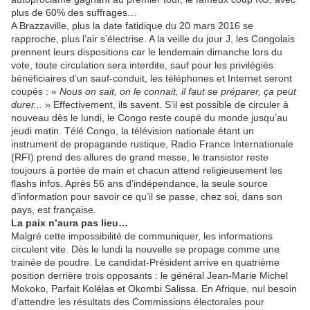
plus de 60% des suffrages…
A Brazzaville, plus la date fatidique du 20 mars 2016 se
rapproche, plus l’air s’électrise. A la veille du jour J, les Congolais
prennent leurs dispositions car le lendemain dimanche lors du
vote, toute circulation sera interdite, sauf pour les privilégiés
bénéficiaires d’un sauf-conduit, les téléphones et Internet seront
coupés : «
Nous on sait, on le connait, il faut se préparer, ça peut
durer...
» Effectivement, ils savent. S’il est possible de circuler à
nouveau dès le lundi, le Congo reste coupé du monde jusqu’au
jeudi matin. Télé Congo, la télévision nationale étant un
instrument de propagande rustique, Radio France Internationale
(RFI) prend des allures de grand messe, le transistor reste
toujours à portée de main et chacun attend religieusement les
flashs infos. Après 56 ans d’indépendance, la seule source
d’information pour savoir ce qu’il se passe, chez soi, dans son
pays, est française.
La paix n’aura pas lieu…
Malgré cette impossibilité de communiquer, les informations
circulent vite. Dès le lundi la nouvelle se propage comme une
trainée de poudre. Le candidat-Président arrive en quatrième
position derrière trois opposants : le général Jean-Marie Michel
Mokoko, Parfait Kolélas et Okombi Salissa. En Afrique, nul besoin
d’attendre les résultats des Commissions électorales pour