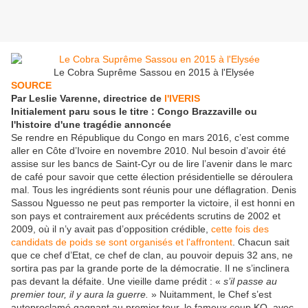
Le Cobra Suprême Sassou en 2015 à l'Elysée
SOURCE
Par Leslie Varenne, directrice de
l'IVERIS
Initialement paru sous le titre : Congo Brazzaville ou
l'histoire d'une tragédie annoncée
Se rendre en République du Congo en mars 2016, c’est comme
aller en Côte d’Ivoire en novembre 2010. Nul besoin d’avoir été
assise sur les bancs de Saint-Cyr ou de lire l’avenir dans le marc
de café pour savoir que cette élection présidentielle se déroulera
mal. Tous les ingrédients sont réunis pour une déflagration. Denis
Sassou Nguesso ne peut pas remporter la victoire, il est honni en
son pays et contrairement aux précédents scrutins de 2002 et
2009, où il n’y avait pas d’opposition crédible,
cette fois des
candidats de poids se sont organisés et l'affrontent
. Chacun sait
que ce chef d’Etat, ce chef de clan, au pouvoir depuis 32 ans, ne
sortira pas par la grande porte de la démocratie. Il ne s’inclinera
pas devant la défaite. Une vieille dame prédit : «
s’il passe au
premier tour, il y aura la guerre.
» Nuitamment, le Chef s’est
autoproclamé gagnant au premier tour, le fameux coup KO, avec