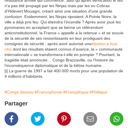
résistance armée qui commence. Sauf qu’après vérification le feu
n’a pas été propagé par les Ninjas mais par les ex-Cobras
d’Hidevert Mouagni, créant ainsi une situation d’une grande
confusion. Evidemment, les Ninjas ripostent. A Pointe Noire, la
ville a déjà pris feu. Qui éteindra l’incendie ? Après avoir joué les
pyromanes en acceptant que se tienne un référendum
anticonstitutionnel, la France «
appelle à la retenue
» et se soucie
de la sécurité de ses ressortissants en leur prodiguant des
consignes de sécurité ; après avoir autorisé une
élection à huis
clos
dont les résultats étaient connus d’avance, la « communauté
internationale » se transformera-t-elle en pompier ? Pourtant, la
tragédie était annoncée… Congo Brazzaville, ou l’histoire de
l’inconséquence diplomatique et de la bêtise humaine…
[i] La guerre de 1997 a fait 400 000 morts pour une population de
4 millions d’habitants.
#Congo Sassou
#Francophonie
#Françafrique
#Politique
Partager