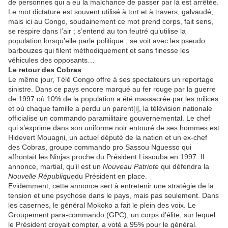
de personnes qui a eu la malchance de passer par là est arrêtée.
Le mot dictature est souvent utilisé à tort et à travers, galvaudé,
mais ici au Congo, soudainement ce mot prend corps, fait sens,
se respire dans l’air ; s’entend au ton feutré qu’utilise la
population lorsqu’elle parle politique ; se voit avec les pseudo
barbouzes qui filent méthodiquement et sans finesse les
véhicules des opposants…
Le retour des Cobras
Le même jour, Télé Congo offre à ses spectateurs un reportage
sinistre. Dans ce pays encore marqué au fer rouge par la guerre
de 1997 où 10% de la population a été massacrée par les milices
et où chaque famille a perdu un parent[i], la télévision nationale
officialise un commando paramilitaire gouvernemental. Le chef
qui s’exprime dans son uniforme noir entouré de ses hommes est
Hidevert Mouagni, un actuel député de la nation et un ex-chef
des Cobras, groupe commando pro Sassou Nguesso qui
affrontait les Ninjas proche du Président Lissouba en 1997. Il
annonce, martial, qu’il est un
Nouveau Patriote
qui défendra la
Nouvelle République
du Président en place.
Evidemment, cette annonce sert à entretenir une stratégie de la
tension et une psychose dans le pays, mais pas seulement. Dans
les casernes, le général Mokoko a fait le plein des voix. Le
Groupement para-commando (GPC), un corps d’élite, sur lequel
le Président croyait compter, a voté a 95% pour le général.