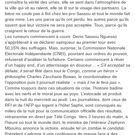
connaître la vérité des urnes, elle se sent dans l’atmosphère de
la ville qui vit au ralenti, elle se lit sur le visage des partisans. La
bière ne coule pas à flot chez les pro-Sassou et tout le monde fait
grise mine. Les uns parce qu’ils ont perdu, les autres parce qu’ils
savent que leur victoire ne sera pas acceptée. Tous, parce qu’ils
craignent le retour de la guerre.
Les rumeurs commencent à courir. Denis Sassou Nguesso
s’apprêterait à se déclarer vainqueur au premier tour avec
50,15% des suffrages. Mais, surprise, la Commission Nationale
Electorale Indépendante (CNEI), pourtant aux ordres du pouvoir,
refuserait d’avaliser la forfaiture. Certains commencent à rêver
d’un happy end, d’un atterrissage en douceur… «
S’il acceptait sa
défaite, il serait fêté dans tout le Congo, comme un héros
»
philosophe Charles Zaccharie Bowao, le coordonnateur de
l’opposition puis il poursuit réaliste : «
mais il ne le fera pas
».
Comme toujours dans ces situations de crise, l’histoire badine
avec les nerfs et le moral joue au yoyo. L’estocade se produit
dans la nuit du mercredi au jeudi. Les journalistes, dont ceux de
RFI et de l’AFP qui logent à l’hôtel Saphir, sont convoqués au
milieu de la nuit pour la communication officielle des résultats,
retransmise en direct par Télé Congo. Vers 3 heures du matin, à
l’heure où tout le monde dort, le ministre de l’intérieur Zéphyrin
Mboulou annonce la victoire, ensuite tel un zombie le candidat-
Président s’adonne à une conférence de presse face à des