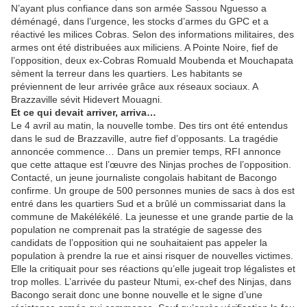
N’ayant plus confiance dans son armée Sassou Nguesso a
déménagé, dans l’urgence, les stocks d’armes du GPC et a
réactivé les milices Cobras. Selon des informations militaires, des
armes ont été distribuées aux miliciens. A Pointe Noire, fief de
l’opposition, deux ex-Cobras Romuald Moubenda et Mouchapata
sèment la terreur dans les quartiers. Les habitants se
préviennent de leur arrivée grâce aux réseaux sociaux. A
Brazzaville sévit Hidevert Mouagni.
Et ce qui devait arriver, arriva…
Le 4 avril au matin, la nouvelle tombe. Des tirs ont été entendus
dans le sud de Brazzaville, autre fief d’opposants. La tragédie
annoncée commence… Dans un premier temps, RFI annonce
que cette attaque est l’œuvre des Ninjas proches de l’opposition.
Contacté, un jeune journaliste congolais habitant de Bacongo
confirme. Un groupe de 500 personnes munies de sacs à dos est
entré dans les quartiers Sud et a brûlé un commissariat dans la
commune de Makélékélé. La jeunesse et une grande partie de la
population ne comprenait pas la stratégie de sagesse des
candidats de l’opposition qui ne souhaitaient pas appeler la
population à prendre la rue et ainsi risquer de nouvelles victimes.
Elle la critiquait pour ses réactions qu’elle jugeait trop légalistes et
trop molles. L’arrivée du pasteur Ntumi, ex-chef des Ninjas, dans
Bacongo serait donc une bonne nouvelle et le signe d’une