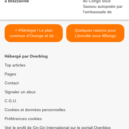
à Brazzaville
< #Sénégal / Le plan
Quelques raisons pour
commun d'Orange et de la
Libreville sous #Bongo
France pour s'offrir la
d'envier Malabo sous
Sonatel
#ObiangNguema...
(#Gabon #GuinéeEquato) >
Hébergé par Overblog
Top articles
Pages
Contact
Signaler un abus
C.G.U.
Cookies et données personnelles
Préférences cookies
Voir le profil de Gri-Gri International sur le portail Overblog