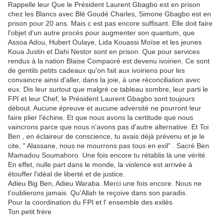
Rappelle leur Que le Président Laurent Gbagbo est en prison
chez les Blancs avec Blé Goudé Charles, Simone Gbagbo est en
prison pour 20 ans. Mais c est pas encore suffisant. Elle doit faire
l'objet d'un autre procès pour augmenter son quantum, que
Assoa Adou, Hubert Oulaye, Lida Kouassi Moïse et les jeunes
Koua Justin et Dahi Nestor sont en prison. Que pour services
rendus à la nation Blaise Compaoré est devenu ivoirien. Ce sont
de gentils petits cadeaux qu'on fait aux ivoiriens pour les
convaincre ainsi d'aller, dans la joie, à une réconciliation avec
eux. Dis leur surtout que malgré ce tableau sombre, leur parti le
FPI et leur Chef, le Président Laurent Gbagbo sont toujours
débout. Aucune épreuve et aucune adversité ne pourront leur
faire plier l'échine. Et que nous avons la certitude que nous
vaincrons parce que nous n'avons pas d'autre alternative. Et Toi
Ben , en éclaireur de conscience, tu avais déjà prévenu et je le
cite, " Alassane, nous ne mourrons pas tous en exil" . Sacré Ben
Mamadou Soumahoro. Une fois encore tu rétablis là une vérité.
En effet, nulle part dans le monde, la violence est arrivée à
étouffer l'idéal de liberté et de justice.
Adieu Big Ben, Adieu Waraba. Merci une fois encore. Nous ne
t'oublierons jamais. Qu'Allah te reçoive dans son paradis.
Pour la coordination du FPI et l' ensemble des exilés
Ton petit frère