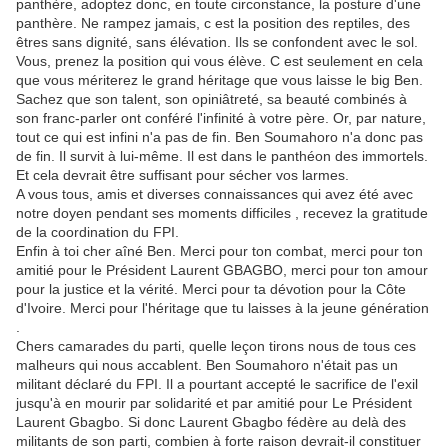
panthère, adoptez donc, en toute circonstance, la posture d'une
panthère. Ne rampez jamais, c est la position des reptiles, des
êtres sans dignité, sans élévation. Ils se confondent avec le sol.
Vous, prenez la position qui vous élève. C est seulement en cela
que vous mériterez le grand héritage que vous laisse le big Ben.
Sachez que son talent, son opiniâtreté, sa beauté combinés à
son franc-parler ont conféré l'infinité à votre père. Or, par nature,
tout ce qui est infini n'a pas de fin. Ben Soumahoro n'a donc pas
de fin. Il survit à lui-même. Il est dans le panthéon des immortels.
Et cela devrait être suffisant pour sécher vos larmes.
A vous tous, amis et diverses connaissances qui avez été avec
notre doyen pendant ses moments difficiles , recevez la gratitude
de la coordination du FPI.
Enfin à toi cher aîné Ben. Merci pour ton combat, merci pour ton
amitié pour le Président Laurent GBAGBO, merci pour ton amour
pour la justice et la vérité. Merci pour ta dévotion pour la Côte
d'Ivoire. Merci pour l'héritage que tu laisses à la jeune génération
.
Chers camarades du parti, quelle leçon tirons nous de tous ces
malheurs qui nous accablent. Ben Soumahoro n'était pas un
militant déclaré du FPI. Il a pourtant accepté le sacrifice de l'exil
jusqu'à en mourir par solidarité et par amitié pour Le Président
Laurent Gbagbo. Si donc Laurent Gbagbo fédère au delà des
militants de son parti, combien à forte raison devrait-il constituer