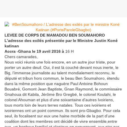
LEVEE DE CORPS DE MAMADOU BEN SOUMAHORO
L’adresse des exilés présentée par le Ministre Justin Koné
katinan
Accra -Ghana le 19 avril 2016 à
16 H
Chers camarades,
Nous voici réunis une fois encore, en un autre jour triste, pour
porter un autre deuil. Oui, il est là couché devant nous inerte, le
Big, l’immense journaliste au talent mondialement reconnu, le
député et tribun hors commun, le beau Ben Soumahoro, étendu
dans la même position que naguère Paul Antoine Bohoun
Bouabré, Gomont Jean Baptiste, Gnan Raymond, le commissaire
Gnahoua dit Kabila, Jérôme Bro Gregbé, le colonel Koulahi, le
colonel Ahouman et plus d'une soixantaine d'autres Ivoiriens,
tous morts loin de leurs terres natales. Tous ces ivoiriens et
ivoiriennes ont un point commun. Ils sont pro-Gbagbo. Pour cela
seul, ils focalisent sur eux une haine morbide de la part d'une
coalition dont les membres ont décidé de vivre ensemble,entre
eux, un bonheur familial et clanique en expurgeant, aux pire par