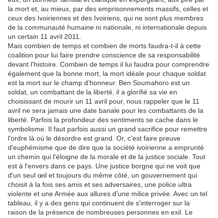
la mort et, au mieux, par des emprisonnements massifs, celles et
ceux des Ivoiriennes et des Ivoiriens, qui ne sont plus membres
de la communauté humaine ni nationale, ni internationale depuis
un certain 11 avril 2011.
Mais combien de temps et combien de morts faudra-t-il à cette
coalition pour lui faire prendre conscience de sa responsabilité
devant l'histoire. Combien de temps il lui faudra pour comprendre
également que la bonne mort, la mort idéale pour chaque soldat
est la mort sur le champ d'honneur. Ben Soumahoro est un
soldat, un combattant de la liberté, il a glorifié sa vie en
choisissant de mourir un 11 avril pour, nous rappeler que le 11
avril ne sera jamais une date banale pour les combattants de la
liberté. Parfois la profondeur des sentiments se cache dans le
symbolisme. Il faut parfois aussi un grand sacrifice pour remettre
l'ordre là où le désordre est grand. Or, c’est faire preuve
d'euphémisme que de dire que la société ivoirienne a emprunté
un chemin qui l'éloigne de la morale et de la justice sociale. Tout
est à l'envers dans ce pays. Une justice borgne qui ne voit que
d'un seul œil et toujours du même côté, un gouvernement qui
choisit à la fois ses amis et ses adversaires, une police ultra
violente et une Armée aux allures d'une milice privée. Avec un tel
tableau, il y a des gens qui continuent de s'interroger sur la
raison de la présence de nombreuses personnes en exil. Le