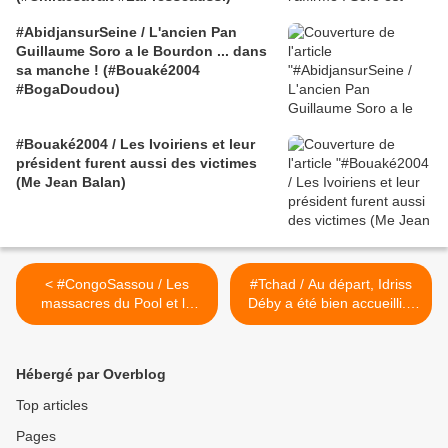
#AbidjansurSeine / L'ancien Pan
Guillaume Soro a le Bourdon ... dans
sa manche ! (#Bouaké2004
#BogaDoudou)
#Bouaké2004 / Les Ivoiriens et leur
président furent aussi des victimes
(Me Jean Balan)
< #CongoSassou / Les
#Tchad / Au départ, Idriss
massacres du Pool et la
Déby a été bien accueilli...
politique des trois singes,
ITV Acheikh Ibn-Oumar,
par Leslie Varenne
ancien ministre des Affaires
étrangères >
Hébergé par Overblog
Top articles
Pages