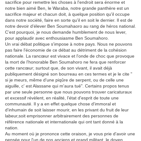
sacrifice pour remettre les choses à l'endroit sera énorme et
notre bien aimé Ben, le Waraba, notre grande panthère est un
sacrifice majeur et chacun doit, à quelque position qu'il occupe
dans notre société, faire en sorte qu'il en soit le dernier. Il est de
notre devoir d'élever Ben Soumahaoro au rang de héros national.
C’est pourquoi, je nous demande humblement de nous lever,
pour applaudir avec enthousiasme Ben Soumahoro.
Un vrai débat politique s'impose à notre pays. Nous ne pouvons
pas faire l'économie de ce débat au détriment de la cohésion
nationale. La rancœur est vivace et l'onde de choc que provoque
la mort de l'honorable Ben Soumahoro ne fera que renforcer
cette rancœur; surtout que, de son vivant, il avait déjà
publiquement désigné son bourreau en ces termes et je le cite "
si je meurs, même d'une piqûre de serpent, ou de celle une
aiguille, c' est Alassane qui m'aura tué". Certains propos tenus
par une seule personne que nous pouvons trouver caricaturaux
et excessif révèlent, en réalité, l'état d'esprit de toute une
communauté. Il y a en effet quelque chose d'immoral et
d'inhumain de soit laisser mourir, en les privant du fruit de leur
labeur,soit emprisonner arbitrairement des personnes de
référence nationale et internationale qui ont tant donné à la
nation.
Au moment où je prononce cette oraison, je vous prie d'avoir une
pensée pour l'un de nos anciens et grand militant, le doyen