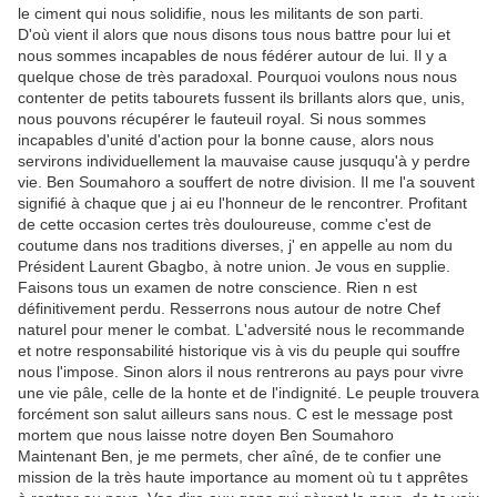
le ciment qui nous solidifie, nous les militants de son parti.
D'où vient il alors que nous disons tous nous battre pour lui et
nous sommes incapables de nous fédérer autour de lui. Il y a
quelque chose de très paradoxal. Pourquoi voulons nous nous
contenter de petits tabourets fussent ils brillants alors que, unis,
nous pouvons récupérer le fauteuil royal. Si nous sommes
incapables d'unité d'action pour la bonne cause, alors nous
servirons individuellement la mauvaise cause jusququ'à y perdre
vie. Ben Soumahoro a souffert de notre division. Il me l'a souvent
signifié à chaque que j ai eu l'honneur de le rencontrer. Profitant
de cette occasion certes très douloureuse, comme c'est de
coutume dans nos traditions diverses, j' en appelle au nom du
Président Laurent Gbagbo, à notre union. Je vous en supplie.
Faisons tous un examen de notre conscience. Rien n est
définitivement perdu. Resserrons nous autour de notre Chef
naturel pour mener le combat. L'adversité nous le recommande
et notre responsabilité historique vis à vis du peuple qui souffre
nous l'impose. Sinon alors il nous rentrerons au pays pour vivre
une vie pâle, celle de la honte et de l'indignité. Le peuple trouvera
forcément son salut ailleurs sans nous. C est le message post
mortem que nous laisse notre doyen Ben Soumahoro
Maintenant Ben, je me permets, cher aîné, de te confier une
mission de la très haute importance au moment où tu t apprêtes