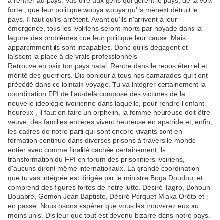
à rentrer au pays. Vas dire aux gens qui gèrent le pays, de ta voix
forte , que leur politique wouya wouya qu'ils mènent détruit le
pays. Il faut qu'ils arrêtent. Avant qu'ils n'arrivent à leur
émergence, tous les ivoiriens seront morts par noyade dans la
lagune des problèmes que leur politique leur cause. Mais
apparemment ils sont incapables. Donc qu'ils dégagent et
laissent la place à de vrais professionnels.
Retrouve en paix ton pays natal. Rentre dans le repos éternel et
mérité des guerriers. Dis bonjour à tous nos camarades qui t'ont
précédé dans ce lointain voyage. Tu va intégrer certainement la
coordination FPI de l'au-delà composé des victimes de la
nouvelle idéologie ivoirienne dans laquelle, pour rendre l'enfant
heureux , il faut en faire un orphelin, la femme heureuse doit être
veuve, des familles entières vivent heureuse en apatride et, enfin,
les cadres de notre parti qui sont encore vivants sont en
formation continue dans diverses prisons à travers le monde
entier avec comme finalité cachée certainement, la
transformation du FPI en forum des prisonniers ivoiriens,
d'aucuns diront même internationaux. La grande coordination
que tu vas intégrée est dirigée par le ministre Boga Doudou, et
comprend des figures fortes de notre lutte. Désiré Tagro, Bohoun
Bouabré, Gomon Jean Baptiste, Désiré Porquet Miaka Oréto et j
en passe. Nous osons espérer que vous les trouverez eux au
moins unis. Dis leur que tout est devenu bizarre dans notre pays.