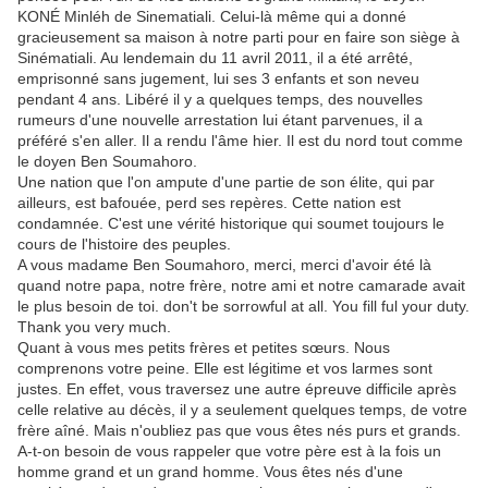
KONÉ Minléh de Sinematiali. Celui-là même qui a donné
gracieusement sa maison à notre parti pour en faire son siège à
Sinématiali. Au lendemain du 11 avril 2011, il a été arrêté,
emprisonné sans jugement, lui ses 3 enfants et son neveu
pendant 4 ans. Libéré il y a quelques temps, des nouvelles
rumeurs d'une nouvelle arrestation lui étant parvenues, il a
préféré s'en aller. Il a rendu l'âme hier. Il est du nord tout comme
le doyen Ben Soumahoro.
Une nation que l'on ampute d'une partie de son élite, qui par
ailleurs, est bafouée, perd ses repères. Cette nation est
condamnée. C'est une vérité historique qui soumet toujours le
cours de l'histoire des peuples.
A vous madame Ben Soumahoro, merci, merci d'avoir été là
quand notre papa, notre frère, notre ami et notre camarade avait
le plus besoin de toi. don't be sorrowful at all. You fill ful your duty.
Thank you very much.
Quant à vous mes petits frères et petites sœurs. Nous
comprenons votre peine. Elle est légitime et vos larmes sont
justes. En effet, vous traversez une autre épreuve difficile après
celle relative au décès, il y a seulement quelques temps, de votre
frère aîné. Mais n'oubliez pas que vous êtes nés purs et grands.
A-t-on besoin de vous rappeler que votre père est à la fois un
homme grand et un grand homme. Vous êtes nés d'une