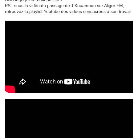
PS : sous la vidéo du passage de T.Kouamouo sur Aligre FM,
retrouvez la playlist Youtube des vidéos consacrées à son travail