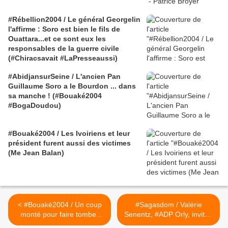
#Rébellion2004 / Le général Georgelin
l'affirme : Soro est bien le fils de
Ouattara...et ce sont eux les
responsables de la guerre civile
(#Chiracsavait #LaPresseaussi)
#AbidjansurSeine / L'ancien Pan
Guillaume Soro a le Bourdon ... dans
sa manche ! (#Bouaké2004
#BogaDoudou)
#Bouaké2004 / Les Ivoiriens et leur
président furent aussi des victimes
(Me Jean Balan)
< #Bouaké2004 / Un coup
#Sagasdom / Valérie
monté pour faire tomber
Senentz, #ADP Orly, invitée
#Gbagbo ! (#Balan
de Babette de Rozières >