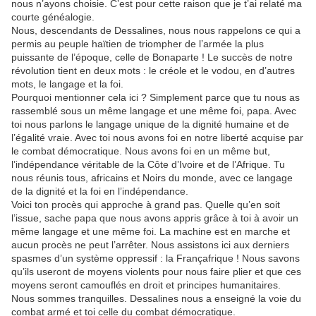
nous n’ayons choisie. C’est pour cette raison que je t’ai relaté ma
courte généalogie.
Nous, descendants de Dessalines, nous nous rappelons ce qui a
permis au peuple haïtien de triompher de l’armée la plus
puissante de l’époque, celle de Bonaparte ! Le succès de notre
révolution tient en deux mots : le créole et le vodou, en d’autres
mots, le langage et la foi.
Pourquoi mentionner cela ici ? Simplement parce que tu nous as
rassemblé sous un même langage et une même foi, papa. Avec
toi nous parlons le langage unique de la dignité humaine et de
l’égalité vraie. Avec toi nous avons foi en notre liberté acquise par
le combat démocratique. Nous avons foi en un même but,
l’indépendance véritable de la Côte d’Ivoire et de l’Afrique. Tu
nous réunis tous, africains et Noirs du monde, avec ce langage
de la dignité et la foi en l’indépendance.
Voici ton procès qui approche à grand pas. Quelle qu’en soit
l’issue, sache papa que nous avons appris grâce à toi à avoir un
même langage et une même foi. La machine est en marche et
aucun procès ne peut l’arrêter. Nous assistons ici aux derniers
spasmes d’un système oppressif : la Françafrique ! Nous savons
qu’ils useront de moyens violents pour nous faire plier et que ces
moyens seront camouflés en droit et principes humanitaires.
Nous sommes tranquilles. Dessalines nous a enseigné la voie du
combat armé et toi celle du combat démocratique.