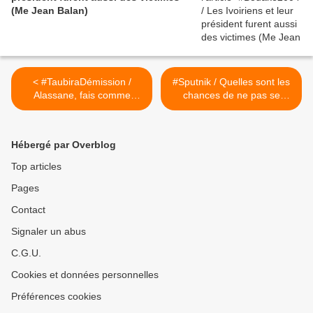
(Me Jean Balan)
< #TaubiraDémission /
#Sputnik / Quelles sont les
Alassane, fais comme
chances de ne pas se
Christiane... Ouattara, fais
retrouver à la CPI pour un
comme Taubira
pays afro indépendant ?
(#GoDuMoment)
(#Gbagbo #BléGoudé
Hébergé par Overblog
#NakoutyLuyet) (1/2) >
Top articles
Pages
Contact
Signaler un abus
C.G.U.
Cookies et données personnelles
Préférences cookies